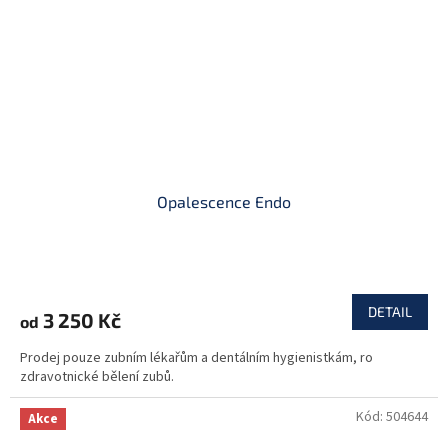
Opalescence Endo
DETAIL
3 250 Kč
od
Prodej pouze zubním lékařům a dentálním hygienistkám, ro
zdravotnické bělení zubů.
Kód:
504644
Akce