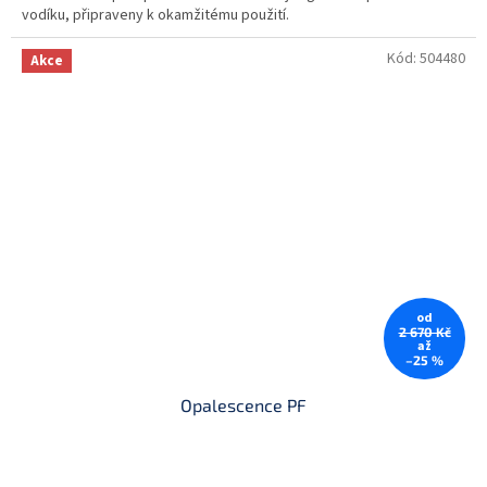
vodíku, připraveny k okamžitému použití.
Kód:
504480
Akce
od
2 670 Kč
až
–25 %
Opalescence PF