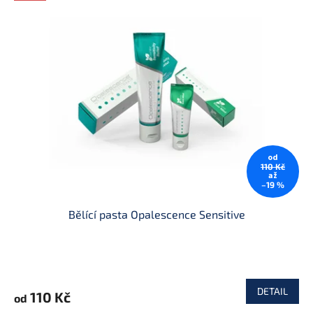
od
110 Kč
až
–19 %
Bělící pasta Opalescence Sensitive
DETAIL
110 Kč
od