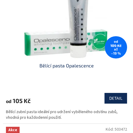
p
r
o
d
u
k
t
od
ů
105 Kč
až
–19 %
Bělící pasta Opalescence
DETAIL
105 Kč
od
Bělící zubní pasta ideální pro udržení vyběleného odstínu zubů,
vhodná pro každodenní použití.
Kód:
503472
Akce