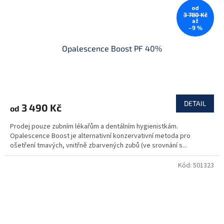
od
3 780 Kč
až
–9 %
Opalescence Boost PF 40%
DETAIL
3 490 Kč
od
Prodej pouze zubním lékařům a dentálním hygienistkám.
Opalescence Boost je alternativní konzervativní metoda pro
ošetření tmavých, vnitřně zbarvených zubů (ve srovnání s...
Kód:
501323