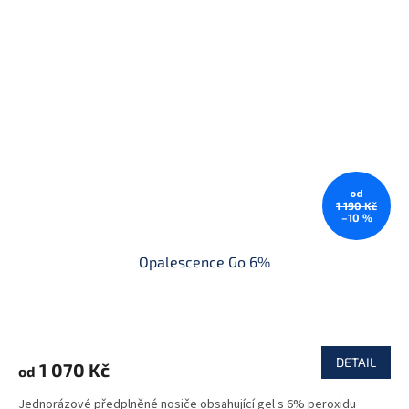
od
1 190 Kč
–10 %
Opalescence Go 6%
DETAIL
1 070 Kč
od
Jednorázové předplněné nosiče obsahující gel s 6% peroxidu