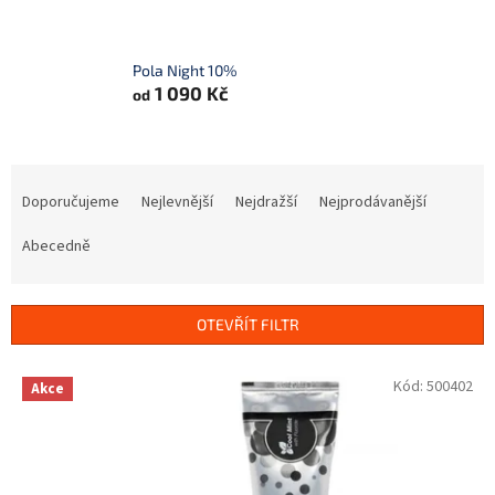
Pola Night 10%
1 090 Kč
od
Ř
a
Doporučujeme
Nejlevnější
Nejdražší
Nejprodávanější
z
e
Abecedně
n
í
p
OTEVŘÍT FILTR
r
o
V
Kód:
500402
Akce
d
ý
u
p
k
i
t
s
ů