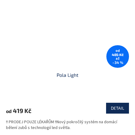
od
485 Kč
až
–34 %
Pola Light
DETAIL
419 Kč
od
!! PRODEJ POUZE LÉKAŘŮM !!Nový pokročilý systém na domácí
bělení zubů s technologií led světla.