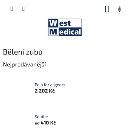
Přejít
NÁKUP
na
obsah
KOŠÍK
Bělení zubů
Nejprodávanější
Pola for aligners
2 202 Kč
Soothe
410 Kč
od