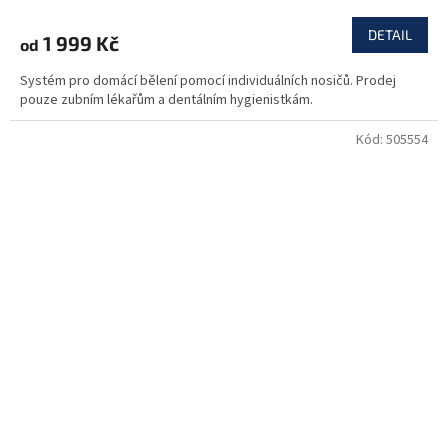
DETAIL
1 999 Kč
od
Systém pro domácí bělení pomocí individuálních nosičů. Prodej
pouze zubním lékařům a dentálním hygienistkám.
Kód:
505554