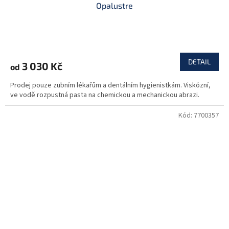
Opalustre
DETAIL
3 030 Kč
od
Prodej pouze zubním lékařům a dentálním hygienistkám. Viskózní,
ve vodě rozpustná pasta na chemickou a mechanickou abrazi.
Kód:
7700357