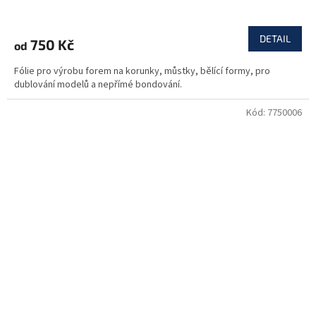
Průměrné
hodnocení
produktu
DETAIL
750 Kč
od
je
5,0
Fólie pro výrobu forem na korunky, můstky, bělící formy, pro
z
dublování modelů a nepřímé bondování.
5
hvězdiček.
Kód:
7750006