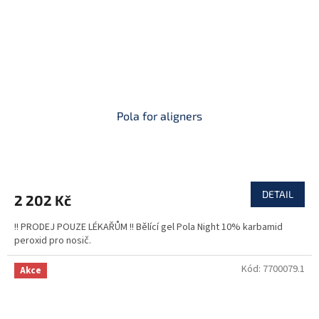
Pola for aligners
DETAIL
2 202 Kč
!! PRODEJ POUZE LÉKAŘŮM !! Bělící gel Pola Night 10% karbamid
peroxid pro nosič.
Kód:
7700079.1
Akce