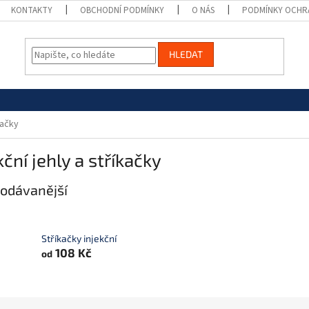
KONTAKTY
OBCHODNÍ PODMÍNKY
O NÁS
PODMÍNKY OCHR
HLEDAT
kačky
kční jehly a stříkačky
odávanější
Stříkačky injekční
108 Kč
od