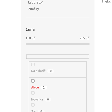
Injekč
Laboratoř
Značky
Cena
108
Kč
205
Kč
Na skladě
0
Akce
1
Novinka
0
Tip
0