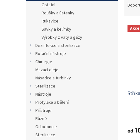
n
a
Ostatní
Dopor
e
z
Roušky a ústenky
l
e
Rukavice
V
n
Akce
Savky a kelímky
ý
í
Výrobky z vaty a gázy
p
p
i
r
Dezinfekce a sterilizace
s
o
Rotační nástroje
p
d
Chirurgie
r
u
Mazací oleje
o
k
Násadce a turbínky
d
t
Sterilizace
u
ů
Střík
k
Nástroje
t
Profylaxe a bělení
ů
Přístroje
Různé
Ortodoncie
1
od
Sterilizace