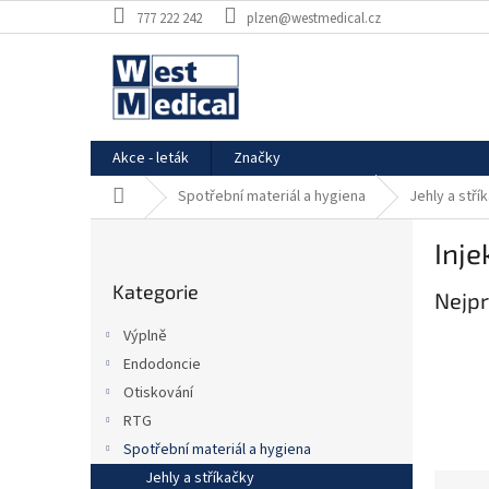
Přejít
777 222 242
plzen@westmedical.cz
na
obsah
Akce - leták
Značky
Domů
Spotřební materiál a hygiena
Jehly a stří
P
Inje
o
Přeskočit
s
Kategorie
kategorie
Nejpr
t
r
Výplně
a
Endodoncie
n
Otiskování
n
í
RTG
p
Spotřební materiál a hygiena
a
Jehly a stříkačky
Ř