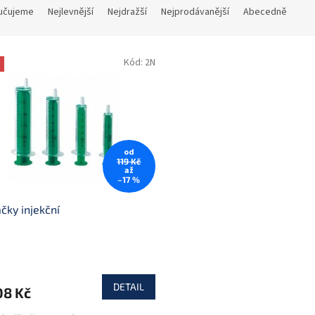
učujeme
Nejlevnější
Nejdražší
Nejprodávanější
Abecedně
Kód:
2N
od
119 Kč
až
–17 %
ačky injekční
DETAIL
08 Kč