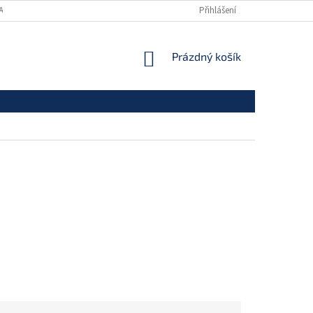
ANY OSOBNÍCH ÚDAJŮ
Přihlášení
NÁKUPNÍ
Prázdný košík
KOŠÍK