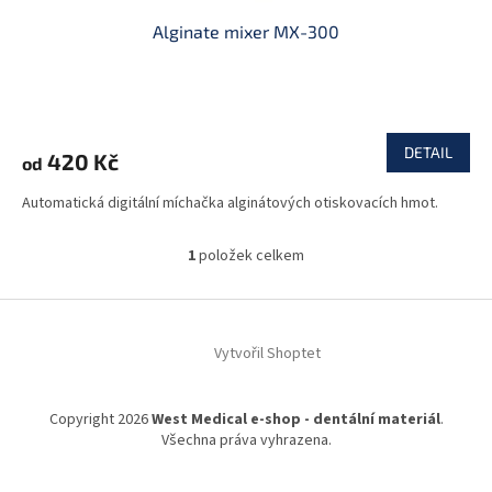
Alginate mixer MX-300
DETAIL
420 Kč
od
Automatická digitální míchačka alginátových otiskovacích hmot.
1
položek celkem
O
v
l
Z
á
á
d
Vytvořil Shoptet
p
a
a
c
t
í
Copyright 2026
West Medical e-shop - dentální materiál
.
í
p
Všechna práva vyhrazena.
r
v