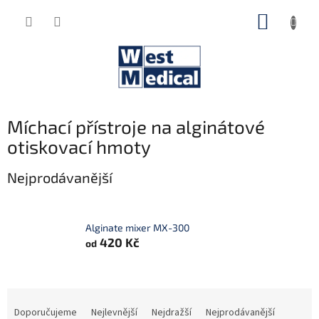
Přejít
NÁKUP
na
obsah
KOŠÍK
Míchací přístroje na alginátové
otiskovací hmoty
Nejprodávanější
Alginate mixer MX-300
420 Kč
od
Ř
a
Doporučujeme
Nejlevnější
Nejdražší
Nejprodávanější