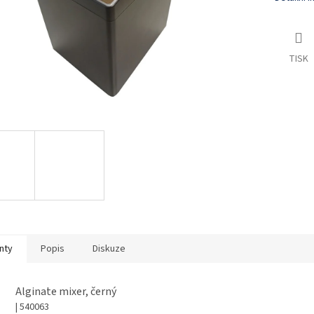
TISK
nty
Popis
Diskuze
Alginate mixer, černý
| 540063