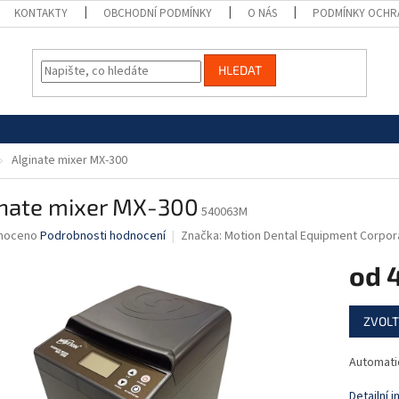
KONTAKTY
OBCHODNÍ PODMÍNKY
O NÁS
PODMÍNKY OCHR
HLEDAT
Alginate mixer MX-300
inate mixer MX-300
540063M
né
noceno
Podrobnosti hodnocení
Značka:
Motion Dental Equipment Corpor
ní
od
u
Měrná
ZVOLT
cena:
ek.
Automatic
Detailní 