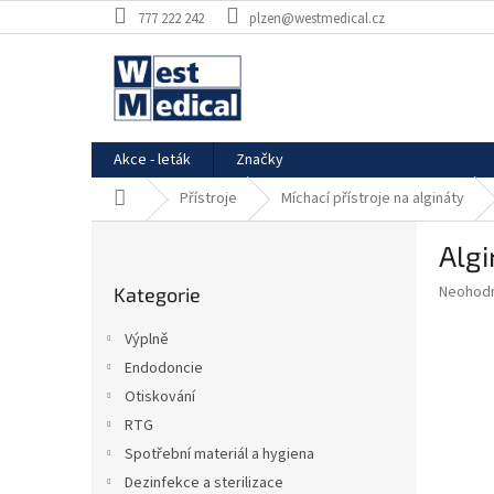
Přejít
777 222 242
plzen@westmedical.cz
na
obsah
Akce - leták
Značky
Domů
Přístroje
Míchací přístroje na algináty
P
Alg
o
Přeskočit
s
Průměr
Neohod
Kategorie
kategorie
t
hodnoce
r
produkt
Výplně
a
je
Endodoncie
0,0
n
z
Otiskování
n
5
í
RTG
hvězdič
p
Spotřební materiál a hygiena
a
Dezinfekce a sterilizace