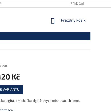
ANY OSOBNÍCH ÚDAJŮ
Přihlášení
NÁKUPNÍ
Prázdný košík
KOŠÍK
ation
420 Kč
E VARIANTU
ká digitální míchačka alginátových otiskovacích hmot.
informace