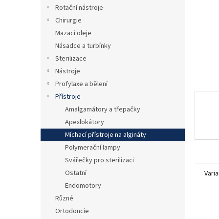
n
Rotační nástroje
e
Chirurgie
l
Mazací oleje
Násadce a turbínky
Sterilizace
Nástroje
Profylaxe a bělení
Přístroje
Amalgamátory a třepačky
Apexlokátory
Míchací přístroje na algináty
Polymerační lampy
Svářečky pro sterilizaci
Ostatní
Varia
Endomotory
Různé
Ortodoncie