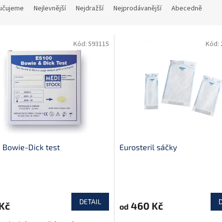
učujeme
Nejlevnější
Nejdražší
Nejprodávanější
Abecedně
Kód:
593115
Kód:
 Bowie-Dick test
Eurosteril sáčky
DETAIL
Kč
460 Kč
od