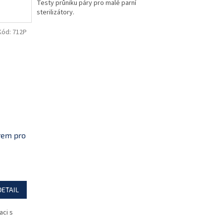
Testy průniku páry pro malé parní
sterilizátory.
Kód:
712P
orem pro
DETAIL
aci s