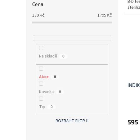
B-D te
Cena
sterili
130
Kč
1795
Kč
Na skladě
0
Akce
0
INDI
Novinka
0
Tip
0
ROZBALIT FILTR
595