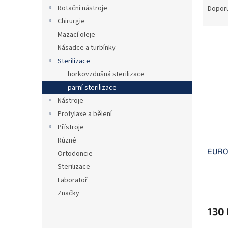
n
a
Rotační nástroje
Dopor
e
z
Chirurgie
l
e
Mazací oleje
V
n
Násadce a turbínky
ý
í
Sterilizace
p
p
i
r
horkovzdušná sterilizace
s
o
parní sterilizace
p
d
Nástroje
r
u
Profylaxe a bělení
o
k
Přístroje
d
t
Různé
u
ů
EURO
k
Ortodoncie
t
Sterilizace
ů
Laboratoř
Značky
130 