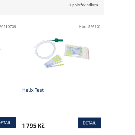
5
položek celkem
20210709
Kód:
593101
Helix Test
DETAIL
DETAIL
1 795 Kč