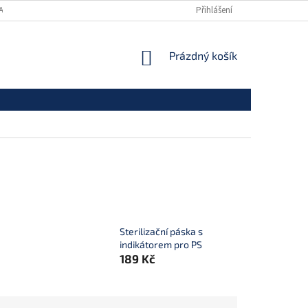
ANY OSOBNÍCH ÚDAJŮ
Přihlášení
NÁKUPNÍ
Prázdný košík
KOŠÍK
Sterilizační páska s
indikátorem pro PS
189 Kč