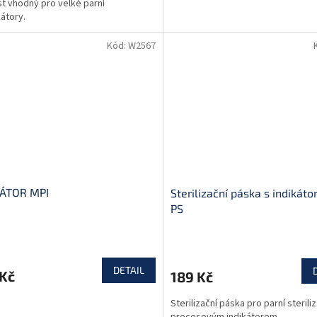
st vhodný pro velké parní
zátory.
Kód:
W2567
KÁTOR MPI
Sterilizační páska s indikát
PS
DETAIL
 Kč
189 Kč
Sterilizační páska pro parní steriliz
procesovým indikátorem.