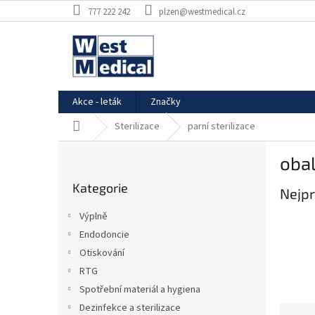
Přejít
777 222 242
plzen@westmedical.cz
na
obsah
Akce - leták
Značky
Domů
Sterilizace
parní sterilizace
P
obal
o
Přeskočit
s
Kategorie
kategorie
Nejpr
t
r
Výplně
a
Endodoncie
n
Otiskování
n
í
RTG
p
Spotřební materiál a hygiena
a
Dezinfekce a sterilizace
Ř