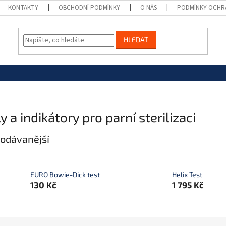
KONTAKTY
OBCHODNÍ PODMÍNKY
O NÁS
PODMÍNKY OCHR
HLEDAT
y a indikátory pro parní sterilizaci
odávanější
EURO Bowie-Dick test
Helix Test
130 Kč
1 795 Kč