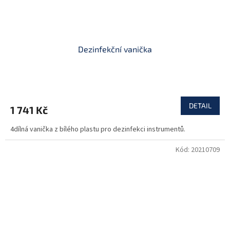
Dezinfekční vanička
DETAIL
1 741 Kč
4dílná vanička z bílého plastu pro dezinfekci instrumentů.
Kód:
20210709