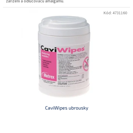
zařízení a odlučovačů amalgámu.
Kód:
4731160
CaviWipes ubrousky