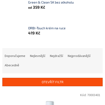
Green & Clean SK bez alkoholu
359 Kč
od
ORBI-Touch krém na ruce
419 Kč
Ř
a
Doporučujeme
Nejlevnější
Nejdražší
Nejprodávanější
z
e
Abecedně
n
í
p
OTEVŘÍT FILTR
r
o
V
Kód:
70003401
d
ý
u
p