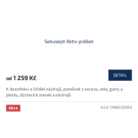
Sekusept Aktiv prášek
DETAIL
1 259 Kč
od
K dezinfekci a čištění nástrojů, pomůcek z nerezu, skla, gumy a
plastu, dýchacích masek a nástrojů.
Kód:
ORBI193084
Akce