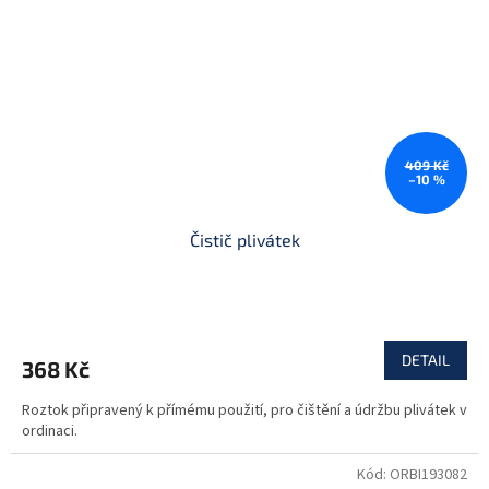
409 Kč
–10 %
Čistič plivátek
DETAIL
368 Kč
Roztok připravený k přímému použití, pro čištění a údržbu plivátek v
ordinaci.
Kód:
ORBI193082