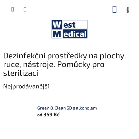
Přejít
NÁKUP
na
obsah
KOŠÍK
Dezinfekční prostředky na plochy,
ruce, nástroje. Pomůcky pro
sterilizaci
Nejprodávanější
Green & Clean SD s alkoholem
359 Kč
od