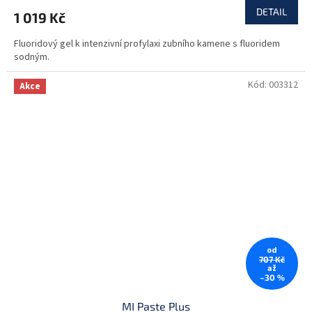
DETAIL
1 019 Kč
Fluoridový gel k intenzivní profylaxi zubního kamene s fluoridem
sodným.
Kód:
003312
Akce
od
707 Kč
až
–30 %
MI Paste Plus