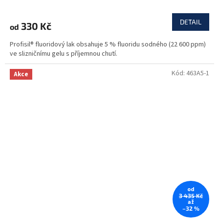
DETAIL
330 Kč
od
Profisil® fluoridový lak obsahuje 5 % fluoridu sodného (22 600 ppm)
ve slizničnímu gelu s příjemnou chutí.
Kód:
463A5-1
Akce
od
3 435 Kč
až
–32 %