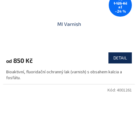
1 125 Kč
až
–24 %
MI Varnish
DETAIL
850 Kč
od
Bioaktivní, fluoridační ochranný lak (varnish) s obsahem kalcia a
fosfátu.
Kód:
4001261