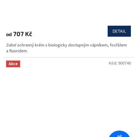
DETAIL
707 Kč
od
Zubní ochranný krém s biologicky dostupným vápníkem, fosfátem
a fluoridem.
Kód:
900746
Akce
od