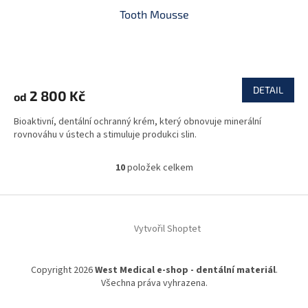
Tooth Mousse
DETAIL
2 800 Kč
od
Bioaktivní, dentální ochranný krém, který obnovuje minerální
rovnováhu v ústech a stimuluje produkci slin.
10
položek celkem
O
v
l
Z
á
á
d
Vytvořil Shoptet
p
a
a
c
t
í
Copyright 2026
West Medical e-shop - dentální materiál
.
í
p
Všechna práva vyhrazena.
r
v