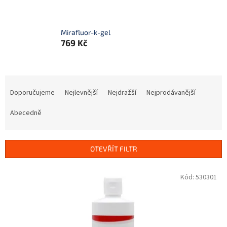
Mirafluor-k-gel
769 Kč
Ř
a
Doporučujeme
Nejlevnější
Nejdražší
Nejprodávanější
z
e
Abecedně
n
í
p
OTEVŘÍT FILTR
r
o
V
Kód:
530301
d
ý
u
p
k
i
t
s
ů