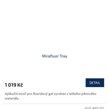
Mirafluor Tray
DETAIL
1 019 Kč
Aplikační nosič pro fluoridový gel vyroben z lehkého pěnového
materiálu.
Kód:
4001262