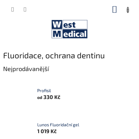
Přejít
NÁKUP
na
obsah
KOŠÍK
Fluoridace, ochrana dentinu
Nejprodávanější
Profisil
330 Kč
od
Lunos Fluoridační gel
1 019 Kč