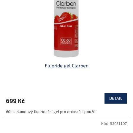
p
r
o
d
u
k
t
ů
Fluoride gel Clarben
DETAIL
699 Kč
60ti sekundový fluoridační gel pro ordinační použití.
Kód:
5303110Z