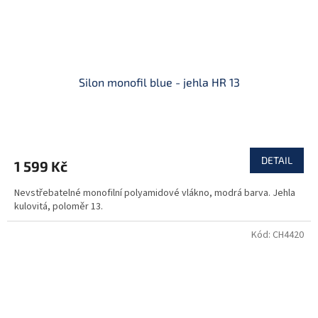
Silon monofil blue - jehla HR 13
DETAIL
1 599 Kč
Nevstřebatelné monofilní polyamidové vlákno, modrá barva. Jehla
kulovitá, poloměr 13.
Kód:
CH4420