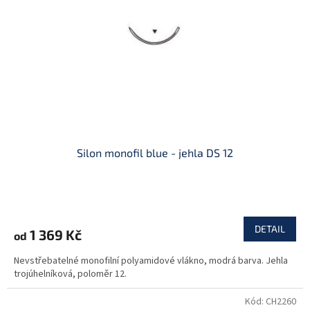
p
r
o
d
u
k
t
ů
Silon monofil blue - jehla DS 12
DETAIL
1 369 Kč
od
Nevstřebatelné monofilní polyamidové vlákno, modrá barva. Jehla
trojúhelníková, poloměr 12.
Kód:
CH2260