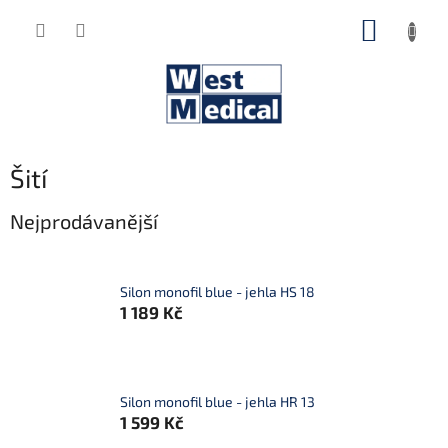
Přejít
NÁKUP
na
obsah
KOŠÍK
Šití
Nejprodávanější
Silon monofil blue - jehla HS 18
1 189 Kč
Silon monofil blue - jehla HR 13
1 599 Kč