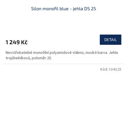
Silon monofil blue - jehla DS 25
DETAIL
1 249 Kč
Nevstřebatelné monofilní polyamidové vlákno, modrá barva. Jehla
trojúhelníková, poloměr 25.
Kód:
CH4125