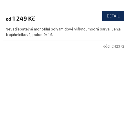
DETAIL
1 249 Kč
od
Nevstřebatelné monofilní polyamidové vlákno, modrá barva. Jehla
trojúhelníková, poloměr 19.
Kód:
CH2372