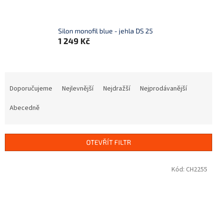
Silon monofil blue - jehla DS 25
1 249 Kč
Ř
a
Doporučujeme
Nejlevnější
Nejdražší
Nejprodávanější
z
e
Abecedně
n
í
p
OTEVŘÍT FILTR
r
o
V
Kód:
CH2255
d
ý
u
p
k
i
t
s
ů