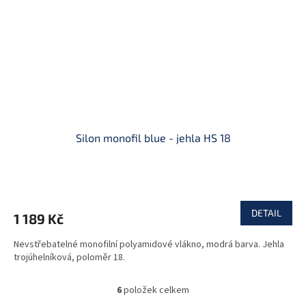
Silon monofil blue - jehla HS 18
DETAIL
1 189 Kč
Nevstřebatelné monofilní polyamidové vlákno, modrá barva. Jehla
trojúhelníková, poloměr 18.
6
položek celkem
O