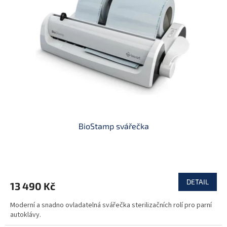
t
s
ů
p
r
o
d
u
k
t
ů
BioStamp svářečka
DETAIL
13 490 Kč
Moderní a snadno ovladatelná svářečka sterilizačních rolí pro parní
autoklávy.