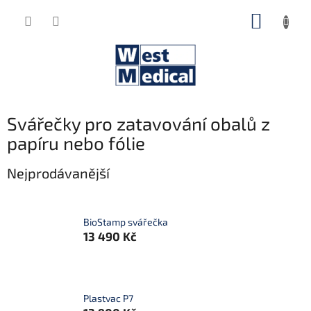
Přejít
NÁKUP
na
obsah
KOŠÍK
Svářečky pro zatavování obalů z
papíru nebo fólie
Nejprodávanější
BioStamp svářečka
13 490 Kč
Plastvac P7