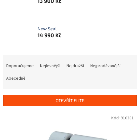
13 900 Kč
New Seal
14 990 Kč
Ř
a
Doporučujeme
Nejlevnější
Nejdražší
Nejprodávanější
z
e
Abecedně
n
í
p
OTEVŘÍT FILTR
r
o
V
Kód:
910381
d
ý
u
p
k
i