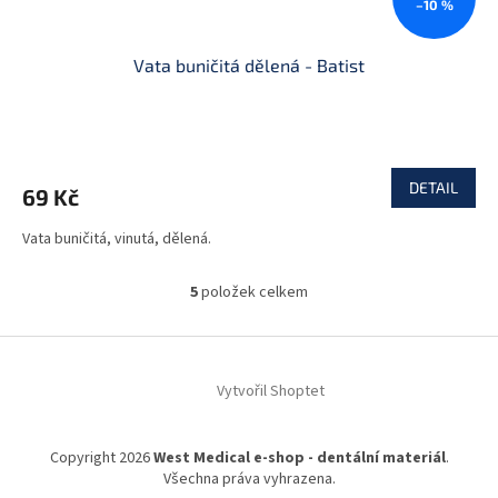
–10 %
Vata buničitá dělená - Batist
DETAIL
69 Kč
Vata buničitá, vinutá, dělená.
5
položek celkem
O
v
l
Z
á
á
d
Vytvořil Shoptet
p
a
a
c
t
í
Copyright 2026
West Medical e-shop - dentální materiál
.
í
p
Všechna práva vyhrazena.
r