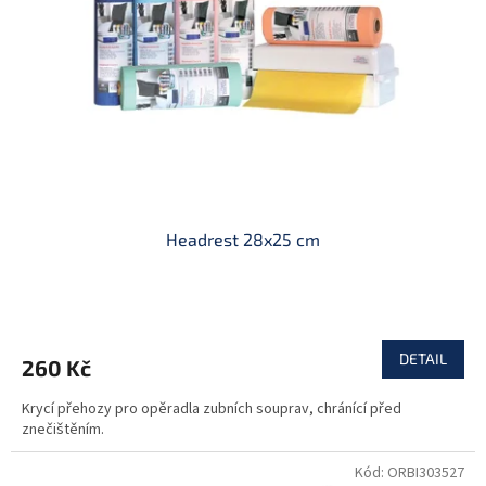
p
r
o
d
u
k
t
ů
Headrest 28x25 cm
DETAIL
260 Kč
Krycí přehozy pro opěradla zubních souprav, chránící před
znečištěním.
Kód:
ORBI303527