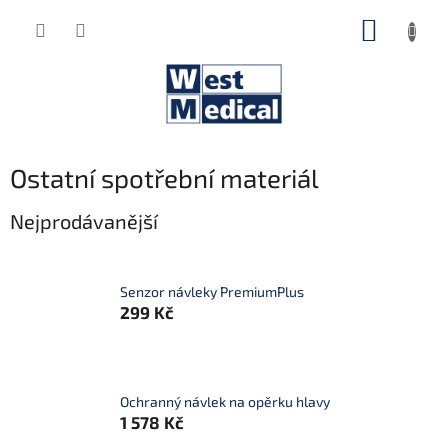
Přejít
NÁKUP
na
obsah
KOŠÍK
Ostatní spotřební materiál
Nejprodávanější
Senzor návleky PremiumPlus
299 Kč
Ochranný návlek na opěrku hlavy
1 578 Kč