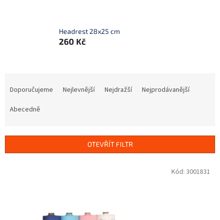
Headrest 28x25 cm
260 Kč
Ř
a
Doporučujeme
Nejlevnější
Nejdražší
Nejprodávanější
z
e
Abecedně
n
í
p
OTEVŘÍT FILTR
r
o
V
Kód:
3001831
d
ý
u
p
k
i
t
s
ů