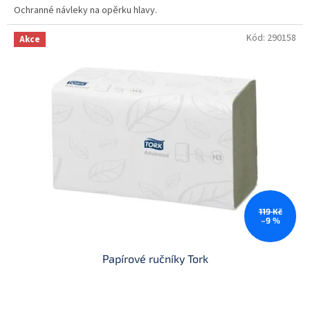
Ochranné návleky na opěrku hlavy.
Kód:
290158
Akce
119 Kč
–9 %
Papírové ručníky Tork