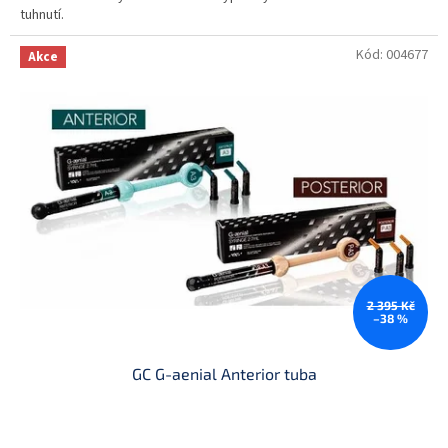
tuhnutí.
Kód:
004677
Akce
2 395 Kč
–38 %
GC G-aenial Anterior tuba