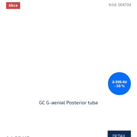
Kód:
004704
Akce
2 395 Kč
–38 %
GC G-aenial Posterior tuba
DETAIL