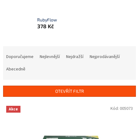
RubyFlow
378 Kč
Ř
a
Doporučujeme
Nejlevnější
Nejdražší
Nejprodávanější
z
e
Abecedně
n
í
p
OTEVŘÍT FILTR
r
o
V
Kód:
005073
Akce
d
ý
u
p
k
i
t
s
ů