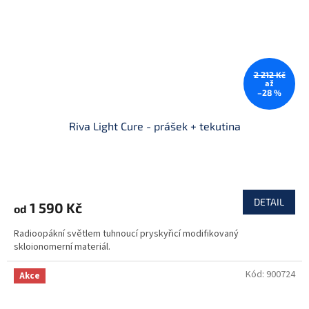
2 212 Kč
až
–28 %
Riva Light Cure - prášek + tekutina
DETAIL
1 590 Kč
od
Radioopákní světlem tuhnoucí pryskyřicí modifikovaný
skloionomerní materiál.
Kód:
900724
Akce