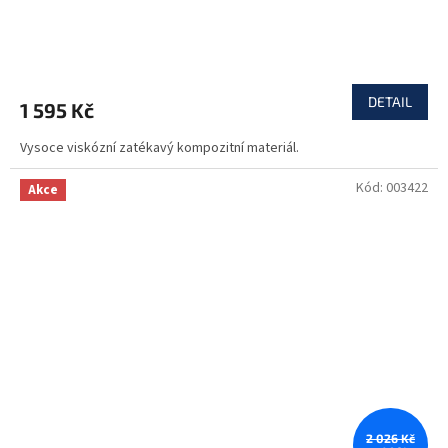
DETAIL
1 595 Kč
Vysoce viskózní zatékavý kompozitní materiál.
Kód:
003422
Akce
2 026 Kč