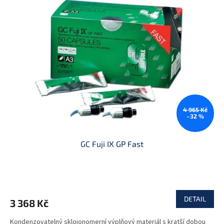
4 965 Kč
–32 %
GC Fuji IX GP Fast
DETAIL
3 368 Kč
Kondenzovatelný skloionomerní výplňový materiál s kratší dobou