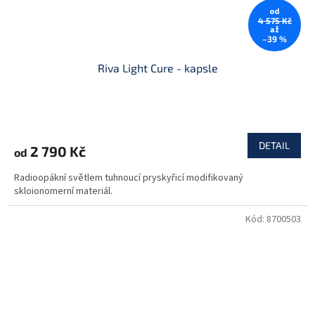
od
4 575 Kč
až
–39 %
Riva Light Cure - kapsle
DETAIL
2 790 Kč
od
Radioopákní světlem tuhnoucí pryskyřicí modifikovaný
skloionomerní materiál.
Kód:
8700503