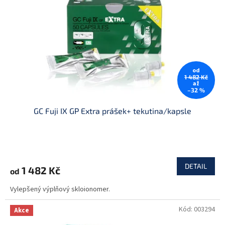
p
r
o
d
u
k
t
od
ů
1 482 Kč
až
–32 %
GC Fuji IX GP Extra prášek+ tekutina/kapsle
DETAIL
1 482 Kč
od
Vylepšený výplňový skloionomer.
Kód:
003294
Akce