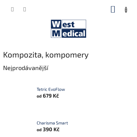
Přejít
NÁKUP
na
obsah
KOŠÍK
Kompozita, kompomery
Nejprodávanější
Tetric EvoFlow
679 Kč
od
Charisma Smart
390 Kč
od