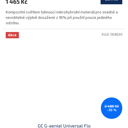
1 465 Kč
Kompozitní světlem tuhnoucí mikrohybridní materiál pro snadné a
neviditelné výplně dosažené z 95% při použití pouze jediného
odstínu.
Kód:
004630
Akce
2 480 Kč
–35 %
GC G-aenial Universal Flo