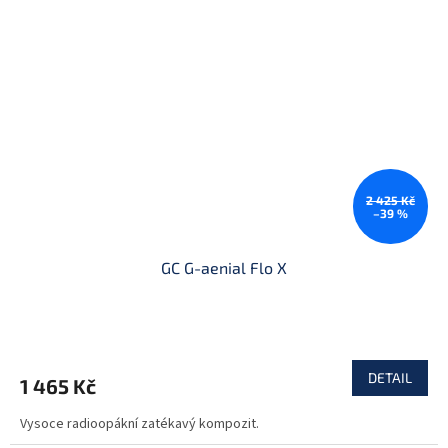
2 425 Kč
–39 %
GC G-aenial Flo X
DETAIL
1 465 Kč
Vysoce radioopákní zatékavý kompozit.