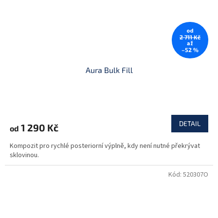
od
2 711 Kč
až
–52 %
Aura Bulk Fill
DETAIL
1 290 Kč
od
Kompozit pro rychlé posteriorní výplně, kdy není nutné překrývat
sklovinou.
Kód:
520307O