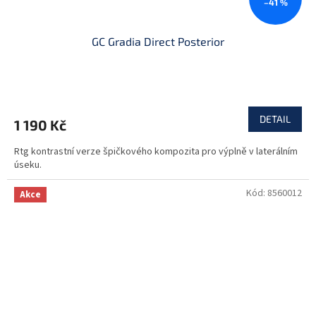
–41 %
GC Gradia Direct Posterior
DETAIL
1 190 Kč
Rtg kontrastní verze špičkového kompozita pro výplně v laterálním
úseku.
Kód:
8560012
Akce