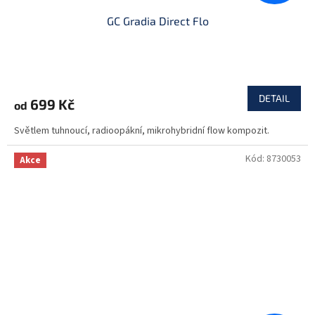
GC Gradia Direct Flo
DETAIL
699 Kč
od
Světlem tuhnoucí, radioopákní, mikrohybridní flow kompozit.
Kód:
8730053
Akce