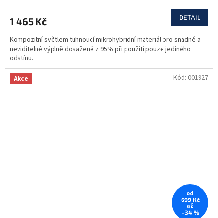
DETAIL
1 465 Kč
Kompozitní světlem tuhnoucí mikrohybridní materiál pro snadné a
neviditelné výplně dosažené z 95% při použití pouze jediného
odstínu.
Kód:
001927
Akce
od
699 Kč
až
–34 %