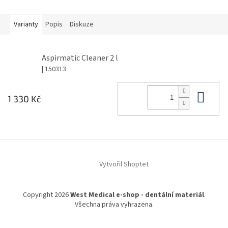
Varianty
Popis
Diskuze
Aspirmatic Cleaner 2 l
| 150313
Do 
1 330 Kč
Z
á
Vytvořil Shoptet
p
a
t
Copyright 2026
West Medical e-shop - dentální materiál
.
í
Všechna práva vyhrazena.