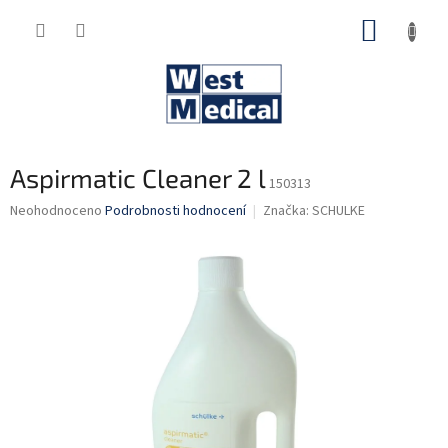
Přejít
NÁKUP
na
obsah
KOŠÍK
Aspirmatic Cleaner 2 l
150313
Průměrné
Neohodnoceno
Podrobnosti hodnocení
Značka:
SCHULKE
hodnocení
produktu
je
0,0
z
5
hvězdiček.