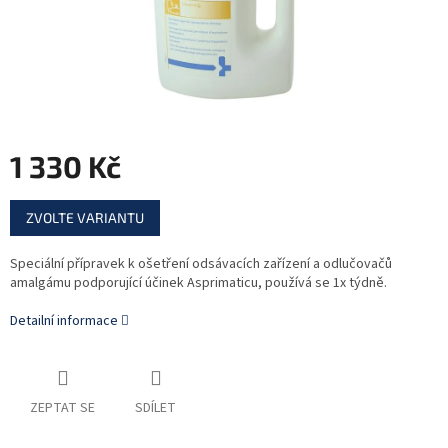
1 330 Kč
Měrná
ZVOLTE VARIANTU
cena:
Speciální přípravek k ošetření odsávacích zařízení a odlučovačů
amalgámu podporující účinek Asprimaticu, používá se 1x týdně.
Detailní informace
ZEPTAT SE
SDÍLET