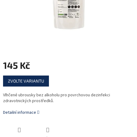
145 Kč
Měrná
ZVOLTE VARIANTU
cena:
Vlhčené ubrousky bez alkoholu pro povrchovou dezinfekci
zdravotnických
prostředků.
Detailní informace