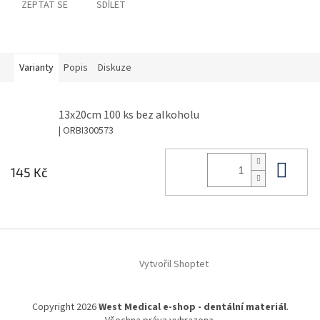
ZEPTAT SE
SDÍLET
Varianty
Popis
Diskuze
13x20cm 100 ks bez alkoholu
| ORBI300573
Do 
145 Kč
Z
á
Vytvořil Shoptet
p
a
t
Copyright 2026
West Medical e-shop - dentální materiál
.
í