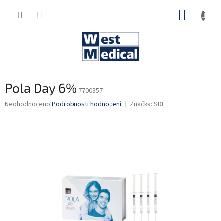
Přejít
NÁKUP
na
obsah
KOŠÍK
Pola Day 6%
7700357
Průměrné
Neohodnoceno
Podrobnosti hodnocení
Značka:
SDI
hodnocení
produktu
je
0,0
z
5
hvězdiček.