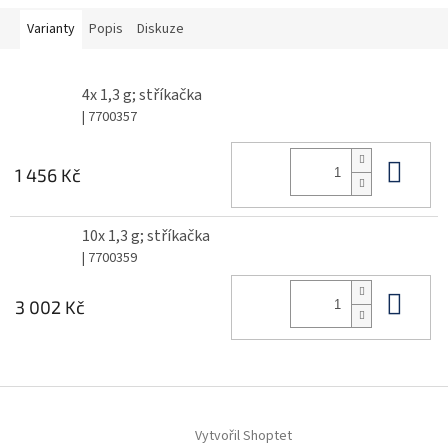
Varianty
Popis
Diskuze
4x 1,3 g; stříkačka
| 7700357
Do 
1 456 Kč
10x 1,3 g; stříkačka
| 7700359
Do 
3 002 Kč
Z
á
Vytvořil Shoptet
p