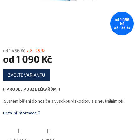
od 1 456
Kč
až –25 %
od 1 456 Kč
až –25 %
od
1 090 Kč
Měrná
ZVOLTE VARIANTU
cena:
!! PRODEJ POUZE LÉKAŘŮM !!
Systém bělení do nosiče s vysokou viskozitou a s neutrálním pH.
Detailní informace