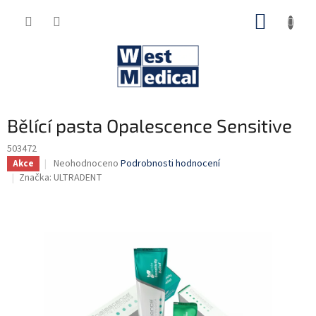
Přejít
NÁKUP
na
obsah
KOŠÍK
Bělící pasta Opalescence Sensitive
503472
Průměrné
Neohodnoceno
Podrobnosti hodnocení
Akce
hodnocení
Značka:
ULTRADENT
produktu
je
0,0
z
5
hvězdiček.