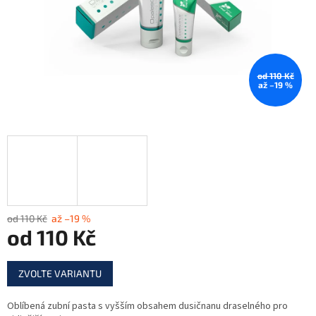
od 110 Kč
až –19 %
od 110 Kč
až –19 %
od
110 Kč
Měrná
ZVOLTE VARIANTU
cena:
Oblíbená zubní pasta s vyšším obsahem dusičnanu draselného pro