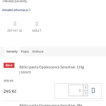
citlivější pacienty.
Detailní informace
ZEPTAT SE
SDÍLET
Varianty
Popis
Diskuze
Akce
Bělící pasta Opalescence Sensitive: 133g
| 503470
305 Kč
Do 
245 Kč
Bělící pasta Opalescence Sensitive: 28g