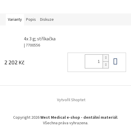
Varianty
Popis
Diskuze
4x 3 g; stříkačka
| 7700556
Do 
2 202 Kč
Z
á
Vytvořil Shoptet
p
a
t
Copyright 2026
West Medical e-shop - dentální materiál
.
í
Všechna práva vyhrazena.