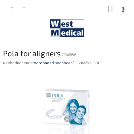
Přejít
NÁKUP
na
obsah
KOŠÍK
Pola for aligners
7700556
Průměrné
Neohodnoceno
Podrobnosti hodnocení
Značka:
SDI
hodnocení
produktu
je
0,0
z
5
hvězdiček.