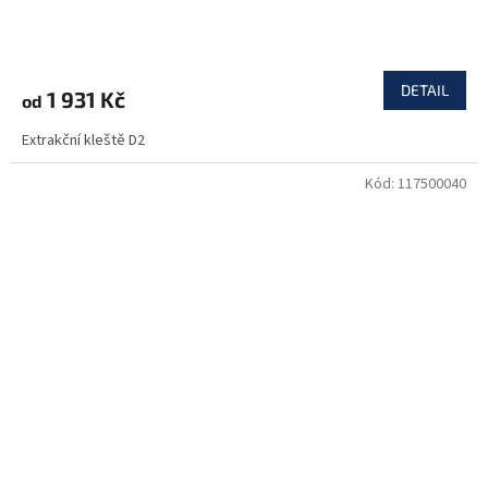
DETAIL
1 931 Kč
od
Extrakční kleště D2
Kód:
117500040