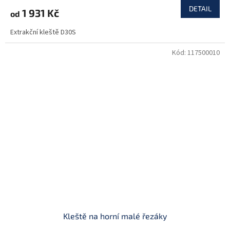
DETAIL
1 931 Kč
od
Extrakční kleště D30S
Kód:
117500010
Kleště na horní malé řezáky