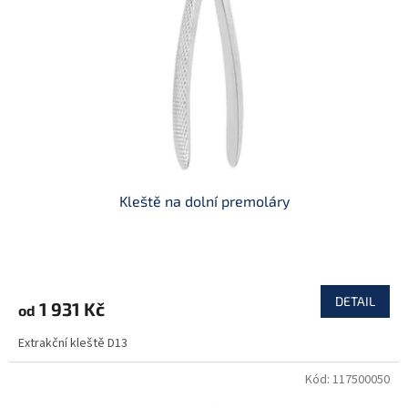
p
r
o
d
u
k
t
ů
Kleště na dolní premoláry
DETAIL
1 931 Kč
od
Extrakční kleště D13
Kód:
117500050