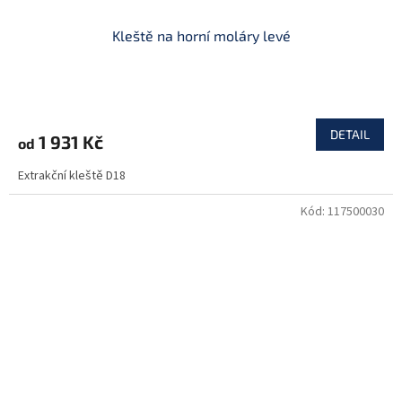
Kleště na horní moláry levé
DETAIL
1 931 Kč
od
Extrakční kleště D18
Kód:
117500030