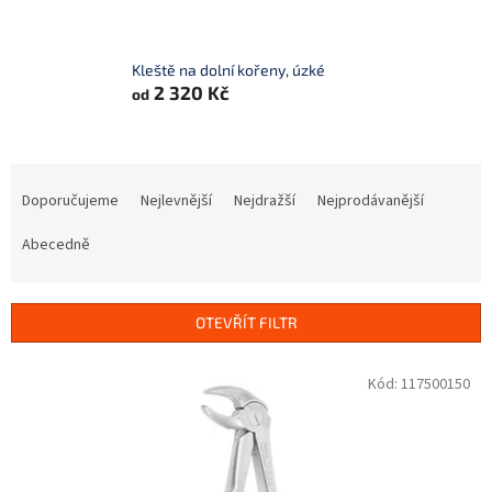
Kleště na dolní kořeny, úzké
2 320 Kč
od
Ř
a
Doporučujeme
Nejlevnější
Nejdražší
Nejprodávanější
z
e
Abecedně
n
í
p
OTEVŘÍT FILTR
r
o
V
Kód:
117500150
d
ý
u
p
k
i
t
s
ů