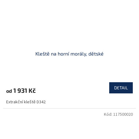
Kleště na horní morály, dětské
DETAIL
1 931 Kč
od
Extrakční kleště D342
Kód:
117500020