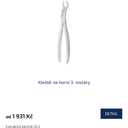
Kleště na horní 3. moláry
DETAIL
1 931 Kč
od
Extrakční kleště D13