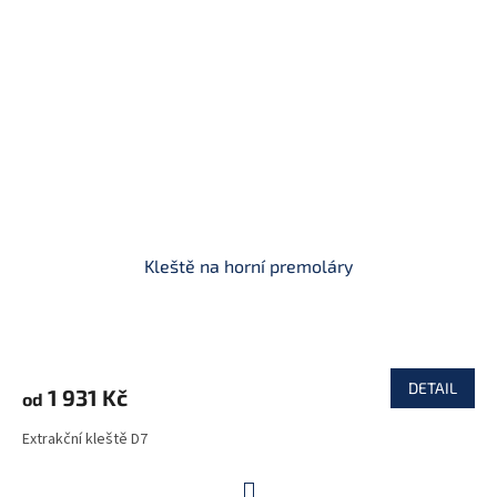
Kleště na horní premoláry
DETAIL
1 931 Kč
od
Extrakční kleště D7
S