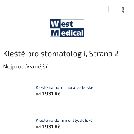
Přejít
NÁKUP
na
obsah
KOŠÍK
Kleště pro stomatologii
, Strana 2
Nejprodávanější
Kleště na horní morály, dětské
1 931 Kč
od
Kleště na dolní morály, dětské
1 931 Kč
od