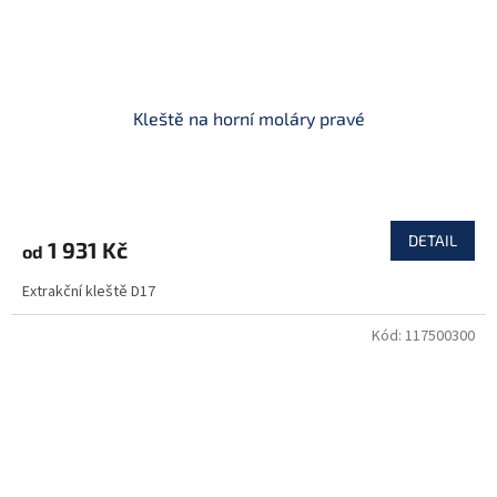
Kleště na horní moláry pravé
DETAIL
1 931 Kč
od
Extrakční kleště D17
Kód:
117500300