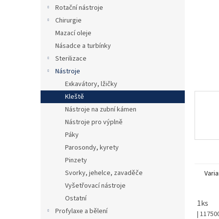
n
Rotační nástroje
e
Chirurgie
l
Mazací oleje
Násadce a turbínky
Sterilizace
Nástroje
Exkavátory, lžičky
Kleště
Nástroje na zubní kámen
Nástroje pro výplně
Páky
Parosondy, kyrety
Pinzety
Svorky, jehelce, zavaděče
Varia
Vyšetřovací nástroje
Ostatní
1ks
Profylaxe a bělení
| 11750