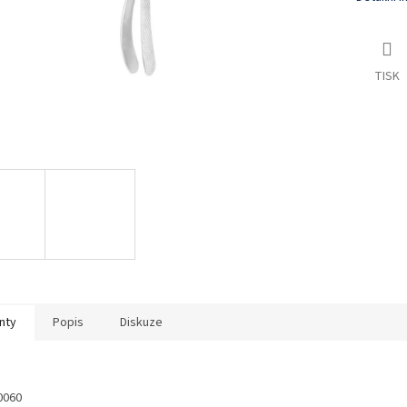
TISK
nty
Popis
Diskuze
0060