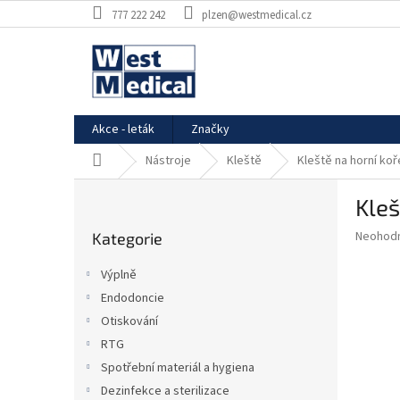
Přejít
777 222 242
plzen@westmedical.cz
na
obsah
Akce - leták
Značky
Domů
Nástroje
Kleště
Kleště na horní ko
P
Kleš
o
Přeskočit
s
Průměr
Neohod
Kategorie
kategorie
t
hodnoce
r
produkt
Výplně
a
je
Endodoncie
0,0
n
z
Otiskování
n
5
í
RTG
hvězdič
p
Spotřební materiál a hygiena
a
Dezinfekce a sterilizace