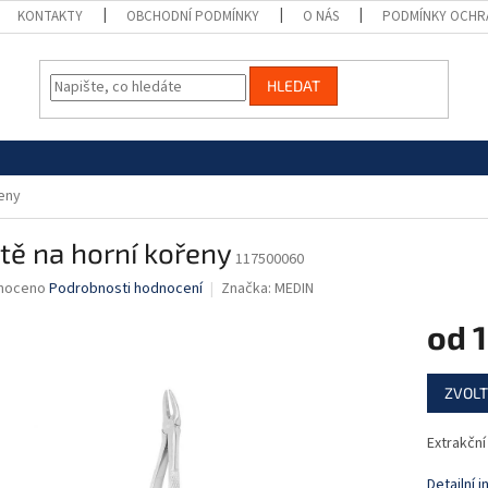
KONTAKTY
OBCHODNÍ PODMÍNKY
O NÁS
PODMÍNKY OCHR
HLEDAT
řeny
tě na horní kořeny
117500060
né
noceno
Podrobnosti hodnocení
Značka:
MEDIN
ní
od
1
u
Měrná
ZVOLT
cena:
ek.
Extrakční
Detailní 