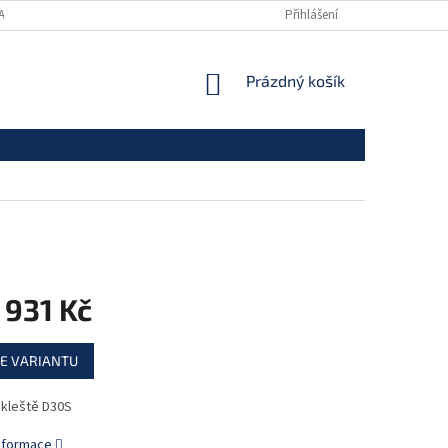
ANY OSOBNÍCH ÚDAJŮ
Přihlášení
NÁKUPNÍ
Prázdný košík
KOŠÍK
 931 Kč
E VARIANTU
 kleště D30S
informace