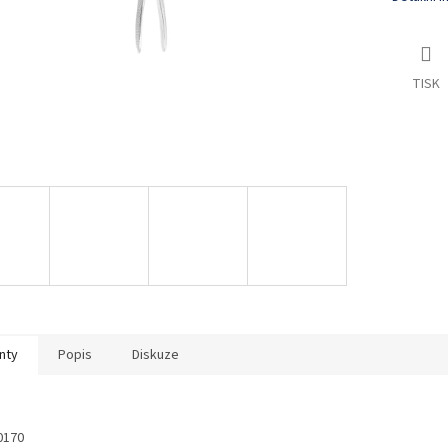
TISK
nty
Popis
Diskuze
0170