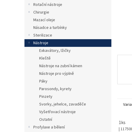
n
Rotační nástroje
e
Chirurgie
l
Mazací oleje
Násadce a turbínky
Sterilizace
Nástroje
Exkavátory, lžičky
Kleště
Nástroje na zubní kámen
Nástroje pro výplně
Páky
Parosondy, kyrety
Pinzety
Svorky, jehelce, zavaděče
Varia
Vyšetřovací nástroje
Ostatní
1ks
Profylaxe a bělení
| 11750