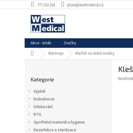
Přejít
777 222 242
plzen@westmedical.cz
na
obsah
Akce - leták
Značky
Domů
Nástroje
Kleště na dolní moláry
P
Kleš
o
Přeskočit
s
Průměr
Neohod
Kategorie
kategorie
t
hodnoce
r
produkt
Výplně
a
je
Endodoncie
0,0
n
z
Otiskování
n
5
í
RTG
hvězdič
p
Spotřební materiál a hygiena
a
Dezinfekce a sterilizace