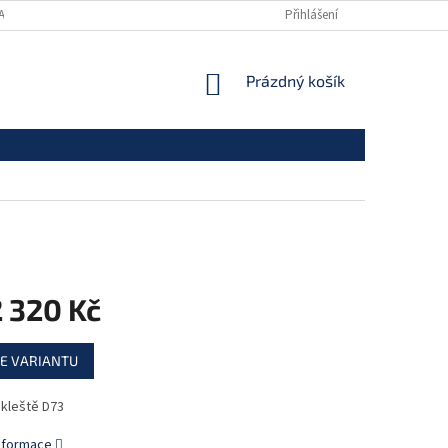
ANY OSOBNÍCH ÚDAJŮ
Přihlášení
NÁKUPNÍ
Prázdný košík
KOŠÍK
 320 Kč
E VARIANTU
 kleště D73
informace