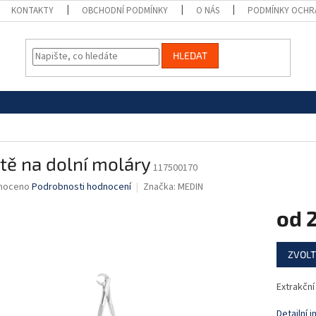
KONTAKTY
OBCHODNÍ PODMÍNKY
O NÁS
PODMÍNKY OCHR
HLEDAT
tě na dolní moláry
117500170
né
noceno
Podrobnosti hodnocení
Značka:
MEDIN
ní
od
2
u
Měrná
ZVOLT
cena:
ek.
Extrakční
Detailní 