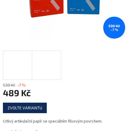
530 Kč
–7 %
530 Kč
–7 %
489 Kč
Měrná
ZVOLTE VARIANTU
cena:
Citlivý artikulační papír se speciálním flísovým povrchem.