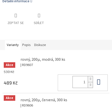
Detailní informace
ZEPTAT SE
SDÍLET
Varianty
Popis
Diskuze
rovný, 200μ, modrá, 300 ks
| RD9607
Akce
530 Kč
Do 
489 Kč
Akce
rovný, 200μ, červená, 300 ks
| RD9606