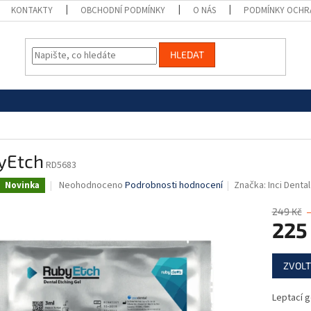
KONTAKTY
OBCHODNÍ PODMÍNKY
O NÁS
PODMÍNKY OCHR
HLEDAT
yEtch
RD5683
Průměrné
Neohodnoceno
Podrobnosti hodnocení
Značka:
Inci Dental
Novinka
hodnocení
produktu
249 Kč
je
225
0,0
z
Měrná
5
ZVOLT
cena:
hvězdiček.
Leptací g