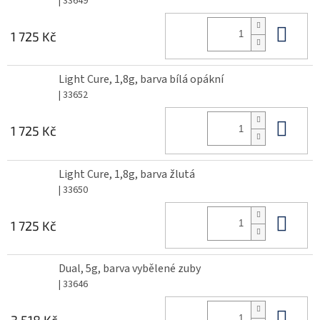
| 33649
Do 
1 725 Kč
Light Cure, 1,8g, barva bílá opákní
| 33652
Do 
1 725 Kč
Light Cure, 1,8g, barva žlutá
| 33650
Do 
1 725 Kč
Dual, 5g, barva vybělené zuby
| 33646
Do 
3 518 Kč