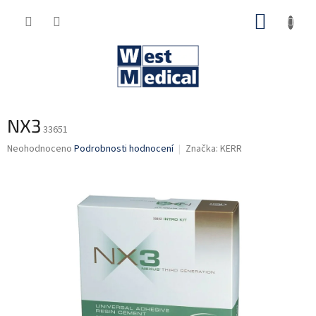
Přejít
NÁKUP
na
obsah
KOŠÍK
NX3
33651
Průměrné
Neohodnoceno
Podrobnosti hodnocení
Značka:
KERR
hodnocení
produktu
je
0,0
z
5
hvězdiček.