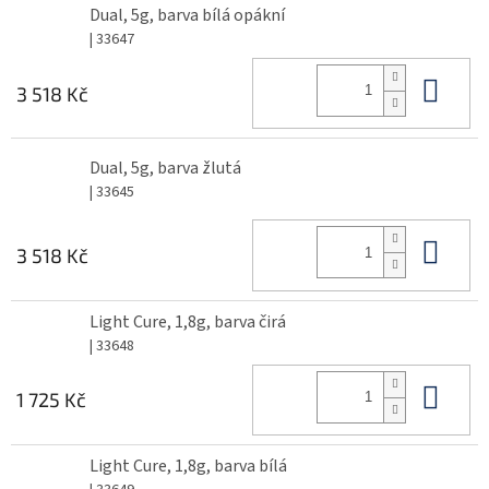
Dual, 5g, barva bílá opákní
| 33647
Do 
3 518 Kč
Dual, 5g, barva žlutá
| 33645
Do 
3 518 Kč
Light Cure, 1,8g, barva čirá
| 33648
Do 
1 725 Kč
Light Cure, 1,8g, barva bílá