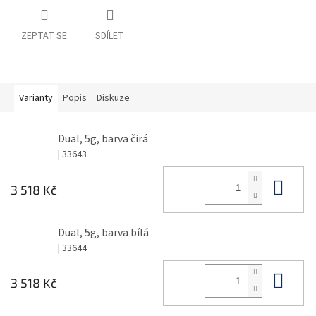
ZEPTAT SE
SDÍLET
Varianty
Popis
Diskuze
Dual, 5g, barva čirá
| 33643
Do 
3 518 Kč
Dual, 5g, barva bílá
| 33644
Do 
3 518 Kč