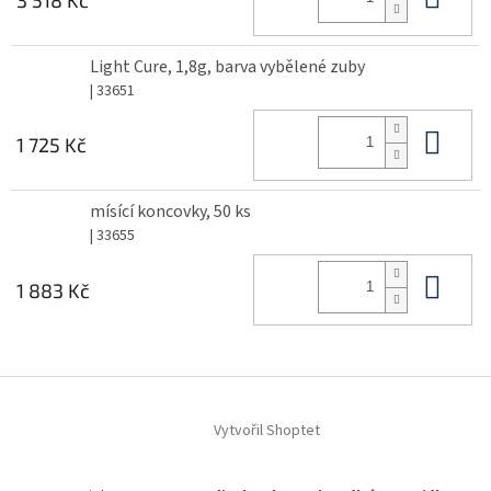
Light Cure, 1,8g, barva vybělené zuby
| 33651
Do 
1 725 Kč
mísící koncovky, 50 ks
| 33655
Do 
1 883 Kč
Z
á
Vytvořil Shoptet
p
a
t