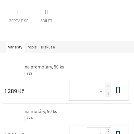
ZEPTAT SE
SDÍLET
Varianty
Popis
Diskuze
na premoláry, 50 ks
| 773
Do 
1 289 Kč
na moláry, 50 ks
| 774
Do 