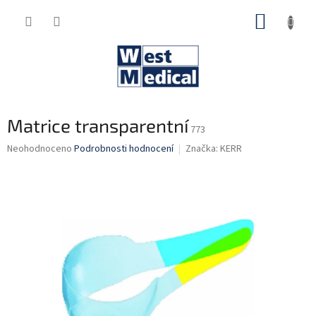
Přejít
NÁKUP
na
obsah
KOŠÍK
Matrice transparentní
773
Průměrné
Neohodnoceno
Podrobnosti hodnocení
Značka:
KERR
hodnocení
produktu
je
0,0
z
5
hvězdiček.