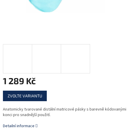
1 289 Kč
Měrná
ZVOLTE VARIANTU
cena:
Anatomicky tvarované distální matricové pásky s barevně kódovanými
konci pro snadnější použití.
Detailní informace