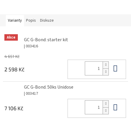
Varianty
Popis
Diskuze
Akce
GC G-Bond: starter kit
| 003416
4 651 Kč
Do 
2 598 Kč
GC G-Bond. 50ks Unidose
| 003417
Do 
7 106 Kč