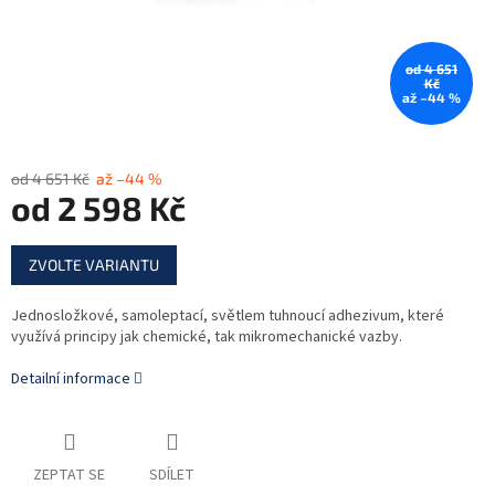
od 4 651
Kč
až –44 %
od 4 651 Kč
až –44 %
od
2 598 Kč
Měrná
ZVOLTE VARIANTU
cena:
Jednosložkové, samoleptací, světlem tuhnoucí adhezivum, které
využívá principy jak chemické, tak mikromechanické vazby.
Detailní informace
ZEPTAT SE
SDÍLET