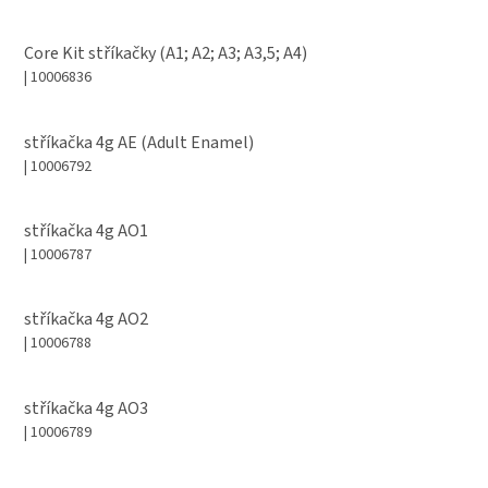
Core Kit stříkačky (A1; A2; A3; A3,5; A4)
| 10006836
stříkačka 4g AE (Adult Enamel)
| 10006792
stříkačka 4g AO1
| 10006787
stříkačka 4g AO2
| 10006788
stříkačka 4g AO3
| 10006789