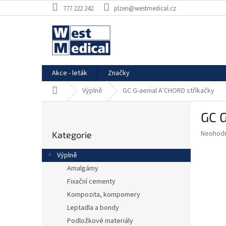
Přejít
777 222 242
plzen@westmedical.cz
na
obsah
Akce - leták
Značky
Domů
Výplně
GC G-aenial A’CHORD stříkačky
P
GC G
o
Přeskočit
s
Průměr
Neohod
Kategorie
kategorie
t
hodnoce
r
produkt
Výplně
a
je
Amalgámy
0,0
n
z
Fixační cementy
n
5
í
Kompozita, kompomery
hvězdič
p
Leptadla a bondy
a
Podložkové materiály