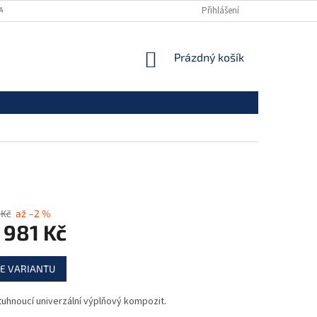
ANY OSOBNÍCH ÚDAJŮ
Přihlášení
NÁKUPNÍ
Prázdný košík
KOŠÍK
 Kč
až –2 %
 981 Kč
E VARIANTU
uhnoucí univerzální výplňový kompozit.