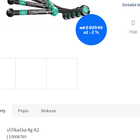
Detailní 
od 2 029 Kč
TISK
až –2 %
nty
Popis
Diskuze
stříkačka 4g A2
| 10006780