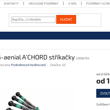
KONTAKTY
OBCHODNÍ PODMÍNKY
O NÁS
PODMÍNKY OCHR
HLEDAT
-aenial A’CHORD stříkačky
10006783
né
noceno
Podrobnosti hodnocení
Značka:
GC
ní
u
od 2 029
od
1
Měrná
ZVOLT
cena:
ek.
Světlem t