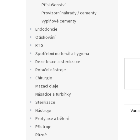
n
Příslušenství
e
Provizorní náhrady / cementy
l
Výplňové cementy
Endodoncie
Otiskování
RTG
Spotřební materiál a hygiena
Dezinfekce a sterilizace
Rotační nástroje
Chirurgie
Mazací oleje
Násadce a turbínky
Sterilizace
Nástroje
Varia
Profylaxe a bělení
Přístroje
Různé