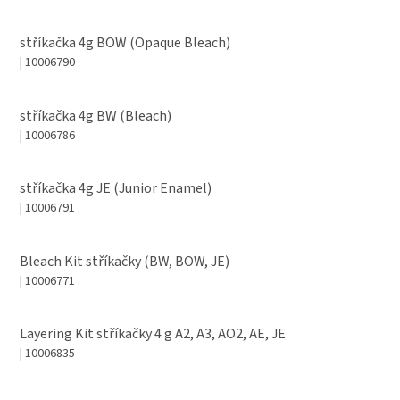
stříkačka 4g BOW (Opaque Bleach)
| 10006790
stříkačka 4g BW (Bleach)
| 10006786
stříkačka 4g JE (Junior Enamel)
| 10006791
Bleach Kit stříkačky (BW, BOW, JE)
| 10006771
Layering Kit stříkačky 4 g A2, A3, AO2, AE, JE
| 10006835