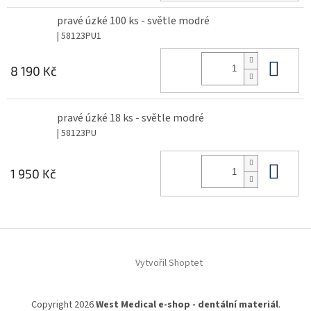
pravé úzké 100 ks - světle modré
| 58123PU1
Do 
8 190 Kč
pravé úzké 18 ks - světle modré
| 58123PU
Do 
1 950 Kč
Z
á
Vytvořil Shoptet
p
a
t
Copyright 2026
West Medical e-shop - dentální materiál
.