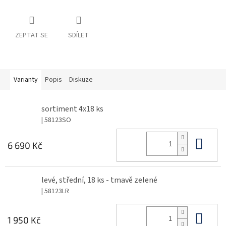
ZEPTAT SE
SDÍLET
Varianty
Popis
Diskuze
sortiment 4x18 ks
| 58123SO
Do 
6 690 Kč
levé, střední, 18 ks - tmavě zelené
| 58123LR
Do 
1 950 Kč