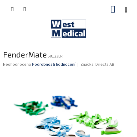
Přejít
NÁKUP
na
obsah
KOŠÍK
FenderMate
58123LR
Průměrné
Neohodnoceno
Podrobnosti hodnocení
Značka:
Directa AB
hodnocení
produktu
je
0,0
z
5
hvězdiček.