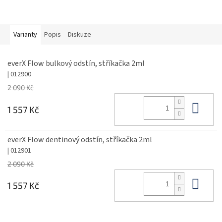
Varianty
Popis
Diskuze
everX Flow bulkový odstín, stříkačka 2ml
| 012900
2 090 Kč
Do 
1 557 Kč
everX Flow dentinový odstín, stříkačka 2ml
| 012901
2 090 Kč
Do 
1 557 Kč