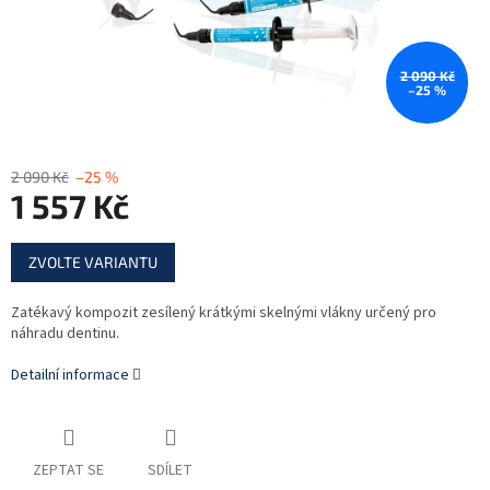
2 090 Kč
–25 %
2 090 Kč
–25 %
1 557 Kč
Měrná
ZVOLTE VARIANTU
cena:
Zatékavý kompozit zesílený krátkými skelnými vlákny určený pro
náhradu dentinu.
Detailní informace
ZEPTAT SE
SDÍLET