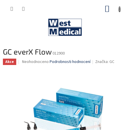
Přejít
NÁKUP
na
obsah
KOŠÍK
GC everX Flow
012900
Průměrné
Neohodnoceno
Podrobnosti hodnocení
Značka:
GC
Akce
hodnocení
produktu
je
0,0
z
5
hvězdiček.