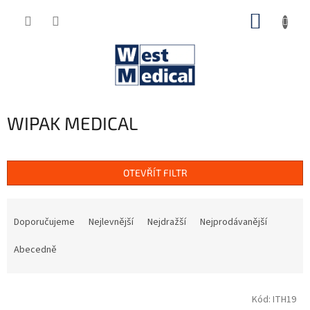
Přejít
NÁKUP
na
obsah
KOŠÍK
WIPAK MEDICAL
OTEVŘÍT FILTR
Ř
a
Doporučujeme
Nejlevnější
Nejdražší
Nejprodávanější
z
e
Abecedně
n
í
V
p
Kód:
ITH19
ý