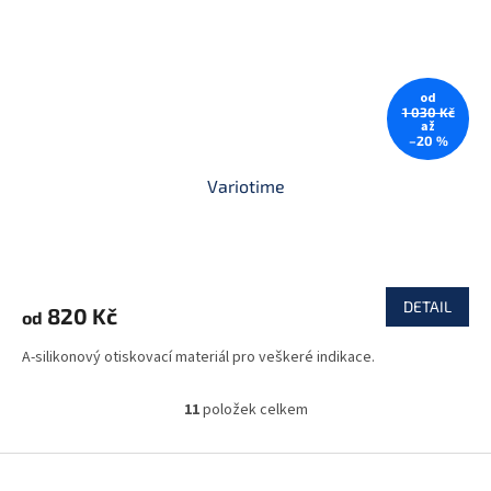
od
1 030 Kč
až
–20 %
Variotime
DETAIL
820 Kč
od
A-silikonový otiskovací materiál pro veškeré indikace.
11
položek celkem
O
v
l
Z
á
á