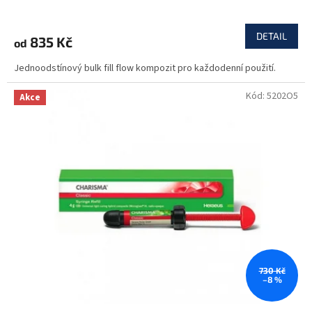
DETAIL
835 Kč
od
Jednoodstínový bulk fill flow kompozit pro každodenní použití.
Kód:
5202O5
Akce
730 Kč
–8 %