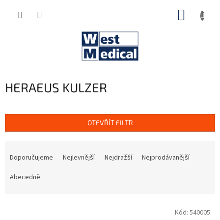
Přejít
NÁKUP
na
obsah
KOŠÍK
HERAEUS KULZER
OTEVŘÍT FILTR
Ř
a
Doporučujeme
Nejlevnější
Nejdražší
Nejprodávanější
z
e
Abecedně
n
í
V
p
Kód:
540005
ý