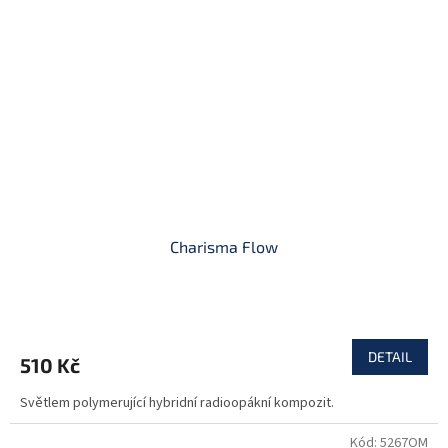
Charisma Flow
DETAIL
510 Kč
Světlem polymerující hybridní radioopákní kompozit.
Kód:
5267OM