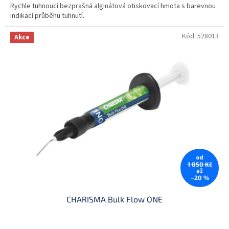
Rychle tuhnoucí bezprašná alginátová otiskovací hmota s barevnou
indikací průběhu tuhnutí.
Kód:
528013
Akce
od
1 050 Kč
až
–20 %
CHARISMA Bulk Flow ONE