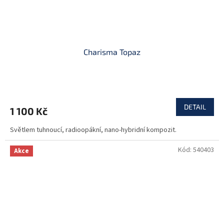
Charisma Topaz
DETAIL
1 100 Kč
Světlem tuhnoucí, radioopákní, nano-hybridní kompozit.
Kód:
540403
Akce