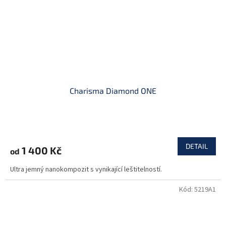
Charisma Diamond ONE
DETAIL
1 400 Kč
od
Ultra jemný nanokompozit s vynikající leštitelností.
Kód:
5219A1