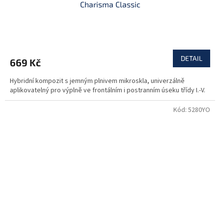
Charisma Classic
DETAIL
669 Kč
Hybridní kompozit s jemným plnivem mikroskla, univerzálně
aplikovatelný pro výplně ve frontálním i postranním úseku třídy I.-V.
Kód:
5280YO