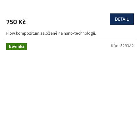
DETAIL
750 Kč
Flow kompozitum založené na nano-technologii.
Kód:
5293A2
Novinka