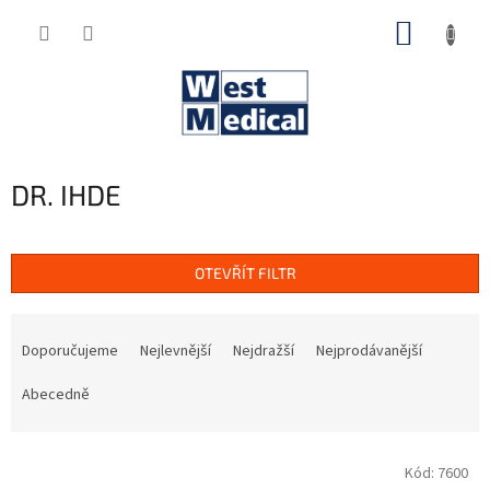
Přejít
NÁKUP
na
obsah
KOŠÍK
DR. IHDE
OTEVŘÍT FILTR
Ř
a
Doporučujeme
Nejlevnější
Nejdražší
Nejprodávanější
z
e
Abecedně
n
í
V
p
Kód:
7600
ý