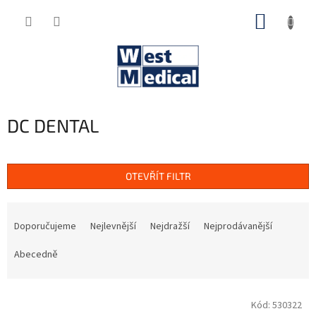
Přejít
NÁKUP
na
obsah
KOŠÍK
DC DENTAL
OTEVŘÍT FILTR
Ř
a
Doporučujeme
Nejlevnější
Nejdražší
Nejprodávanější
z
e
Abecedně
n
í
V
p
Kód:
530322
ý