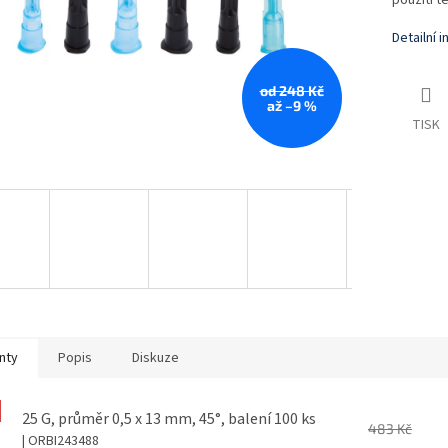
použití 
Detailní 
od 248 Kč
až –9 %
TISK
nty
Popis
Diskuze
25 G, průměr 0,5 x 13 mm, 45°, balení 100 ks
483 Kč
| ORBI243488