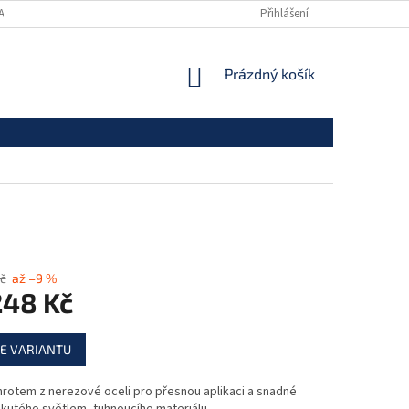
ANY OSOBNÍCH ÚDAJŮ
Přihlášení
NÁKUPNÍ
Prázdný košík
KOŠÍK
č
až –9 %
248 Kč
E VARIANTU
hrotem z nerezové oceli pro přesnou aplikaci a snadné