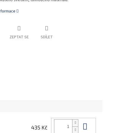
tekutého světlem,
tuhnoucího materiálu.
informace
ZEPTAT SE
SDÍLET
Do košíku
435 Kč