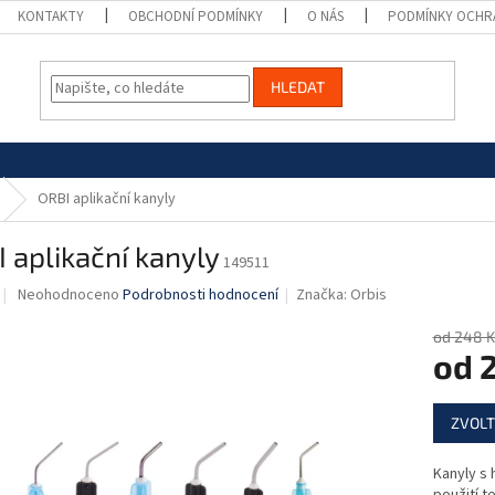
KONTAKTY
OBCHODNÍ PODMÍNKY
O NÁS
PODMÍNKY OCHR
HLEDAT
ORBI aplikační kanyly
 aplikační kanyly
149511
Průměrné
Neohodnoceno
Podrobnosti hodnocení
Značka:
Orbis
hodnocení
produktu
od 248 K
je
od
0,0
z
Měrná
5
ZVOLT
cena:
hvězdiček.
Kanyly s 