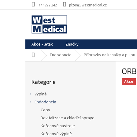
Přejít
777 222 242
plzen@westmedical.cz
na
obsah
Akce - leták
Značky
Domů
Endodoncie
Přípravky na kanálky a pulpu
P
ORBI
o
Přeskočit
s
Kategorie
kategorie
Akce
t
r
Výplně
a
Endodoncie
n
Čepy
n
í
Devitalizace a chladící spraye
p
Kořenové nástroje
a
Kořenové výplně