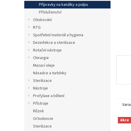
n
Přípravky na kanálky a pulpu
e
Příslušenství
l
Otiskování
RTG
Spotřební materiál a hygiena
Dezinfekce a sterilizace
Rotační nástroje
Chirurgie
Mazací oleje
Násadce a turbínky
Sterilizace
Nástroje
Profylaxe a bělení
Přístroje
Varia
Různé
Ortodoncie
Akce
Sterilizace