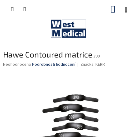
Přejít
NÁKUP
na
obsah
KOŠÍK
Hawe Contoured matrice
390
Průměrné
Neohodnoceno
Podrobnosti hodnocení
Značka:
KERR
hodnocení
produktu
je
0,0
z
5
hvězdiček.