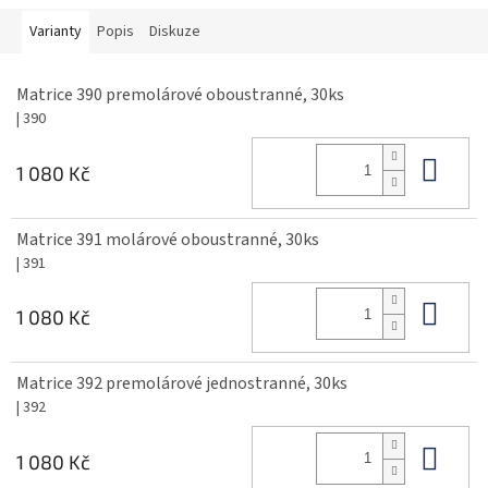
Varianty
Popis
Diskuze
Matrice 390 premolárové oboustranné, 30ks
| 390
Do 
1 080 Kč
Matrice 391 molárové oboustranné, 30ks
| 391
Do 
1 080 Kč
Matrice 392 premolárové jednostranné, 30ks
| 392
Do 
1 080 Kč