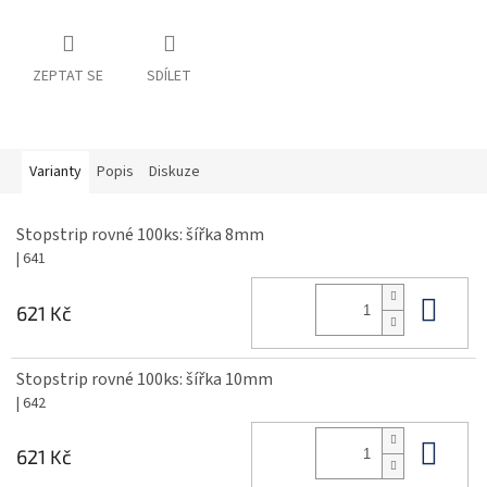
ZEPTAT SE
SDÍLET
Varianty
Popis
Diskuze
Stopstrip rovné 100ks: šířka 8mm
| 641
Do 
621 Kč
Stopstrip rovné 100ks: šířka 10mm
| 642
Do 
621 Kč