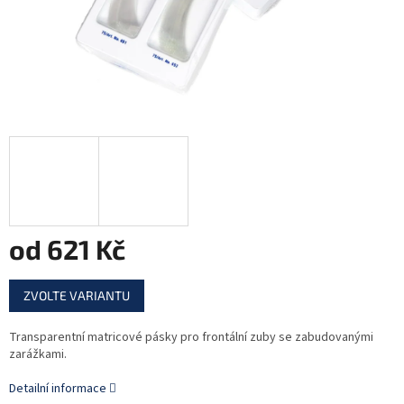
od
621 Kč
Měrná
ZVOLTE VARIANTU
cena:
Transparentní matricové pásky pro frontální zuby se zabudovanými
zarážkami.
Detailní informace