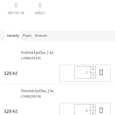
ZEPTAT SE
SDÍLET
Varianty
Popis
Diskuze
Krátká špička, 1 ks
| ORBI258235
Do 
329 Kč
Dlouhá špička, 1 ks
| ORBI258236
Do 
329 Kč