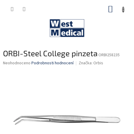
Přejít
NÁKUP
na
obsah
KOŠÍK
ORBI-Steel College pinzeta
ORBI258235
Průměrné
Neohodnoceno
Podrobnosti hodnocení
Značka:
Orbis
hodnocení
produktu
je
0,0
z
5
hvězdiček.