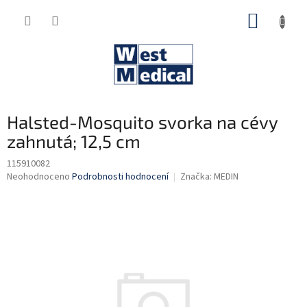
Přejít
NÁKUP
na
obsah
KOŠÍK
Halsted-Mosquito svorka na cévy
zahnutá; 12,5 cm
115910082
Průměrné
Neohodnoceno
Podrobnosti hodnocení
Značka:
MEDIN
hodnocení
produktu
je
0,0
z
5
hvězdiček.