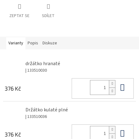
ZEPTAT SE
SDÍLET
Varianty
Popis
Diskuze
držátko hranaté
| 133510030
Do 
376 Kč
Držátko kulaté plné
| 133510036
Do 
376 Kč