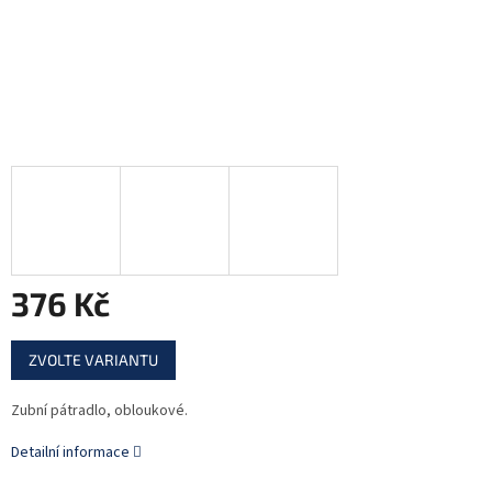
376 Kč
Měrná
ZVOLTE VARIANTU
cena:
Zubní pátradlo, obloukové.
Detailní informace