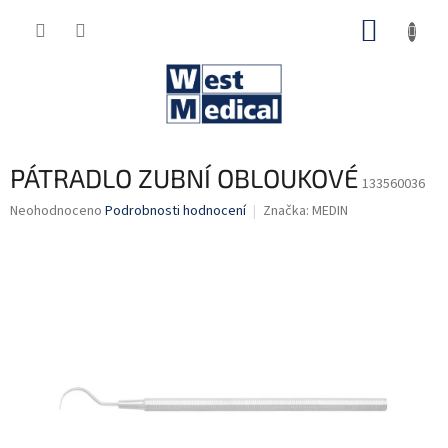
Přejít
NÁKUP
na
obsah
KOŠÍK
PÁTRADLO ZUBNÍ OBLOUKOVÉ
133560036
Průměrné
Neohodnoceno
Podrobnosti hodnocení
Značka:
MEDIN
hodnocení
produktu
je
0,0
z
5
hvězdiček.