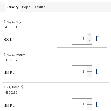
Varianty
Popis
Diskuze
1 ks, černý
| 4300131
Do 
38 Kč
1 ks, červený
| 4300137
Do 
38 Kč
1 ks, fialový
| 4300136
Do 
38 Kč