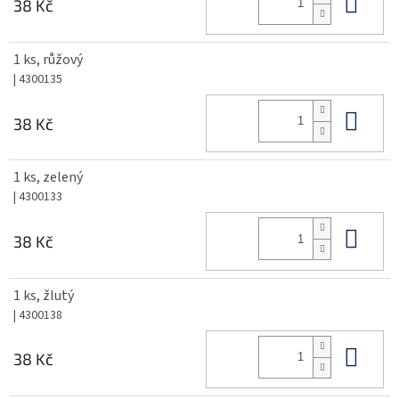
Do 
38 Kč
1 ks, růžový
| 4300135
Do 
38 Kč
1 ks, zelený
| 4300133
Do 
38 Kč
1 ks, žlutý
| 4300138
Do 
38 Kč