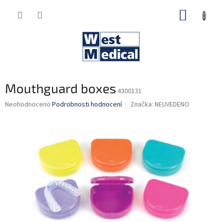
Přejít
NÁKUP
na
obsah
KOŠÍK
Mouthguard boxes
4300131
Průměrné
Neohodnoceno
Podrobnosti hodnocení
Značka:
NEUVEDENO
hodnocení
produktu
je
0,0
z
5
hvězdiček.