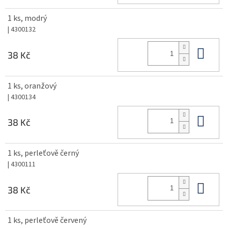
1 ks, modrý
| 4300132
Do 
38 Kč
1 ks, oranžový
| 4300134
Do 
38 Kč
1 ks, perleťově černý
| 4300111
Do 
38 Kč
1 ks, perleťově červený