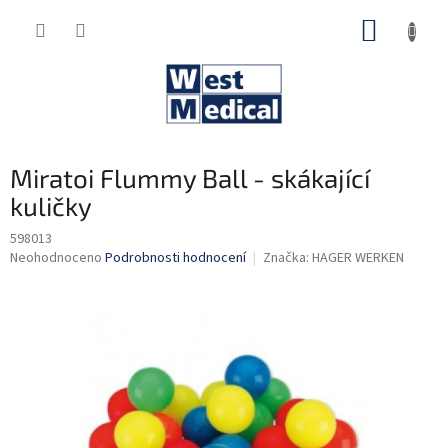
Přejít
NÁKUP
na
obsah
KOŠÍK
Miratoi Flummy Ball - skákající
kuličky
598013
Průměrné
Neohodnoceno
Podrobnosti hodnocení
Značka:
HAGER WERKEN
hodnocení
produktu
je
0,0
z
5
hvězdiček.