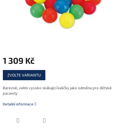
1 309 Kč
Měrná
ZVOLTE VARIANTU
cena:
Barevné, velmi vysoko skákající kuličky jako odměna pro dětské
pacienty.
Detailní informace