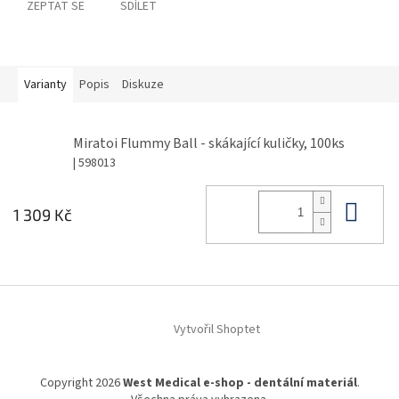
ZEPTAT SE
SDÍLET
Varianty
Popis
Diskuze
Miratoi Flummy Ball - skákající kuličky, 100ks
| 598013
Do 
1 309 Kč
Z
á
Vytvořil Shoptet
p
a
t
Copyright 2026
West Medical e-shop - dentální materiál
.
í