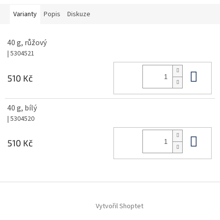
Varianty
Popis
Diskuze
40 g, růžový
| 5304521
Do 
510 Kč
40 g, bílý
| 5304520
Do 
510 Kč
Z
á
Vytvořil Shoptet
p
a