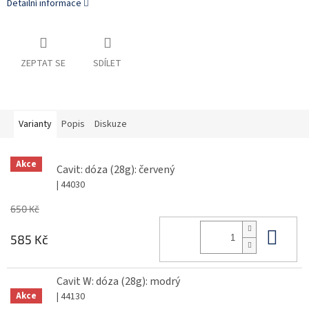
Detailní informace
ZEPTAT SE
SDÍLET
Varianty
Popis
Diskuze
Akce
Cavit: dóza (28g): červený
| 44030
650 Kč
Do 
585 Kč
Cavit W: dóza (28g): modrý
| 44130
Akce