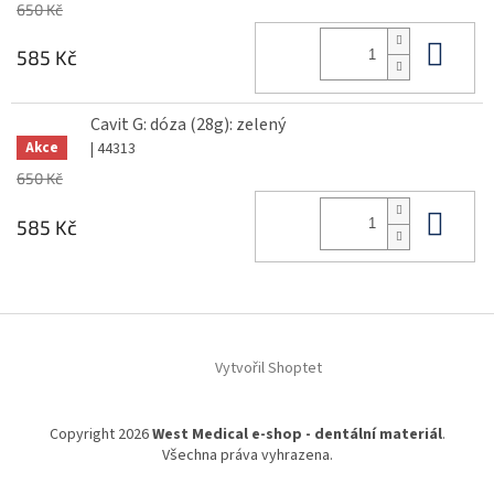
650 Kč
Do 
585 Kč
Cavit G: dóza (28g): zelený
| 44313
Akce
650 Kč
Do 
585 Kč
Z
á
Vytvořil Shoptet
p
a
t
Copyright 2026
West Medical e-shop - dentální materiál
.
í
Všechna práva vyhrazena.