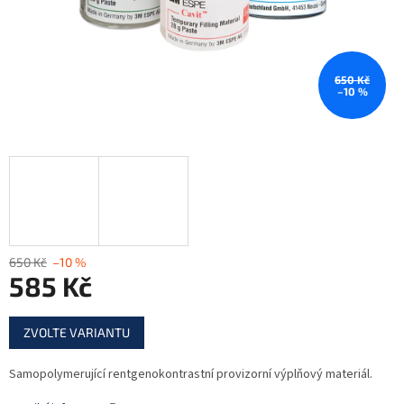
650 Kč
–10 %
650 Kč
–10 %
585 Kč
Měrná
ZVOLTE VARIANTU
cena:
Samopolymerující rentgenokontrastní provizorní výplňový materiál.