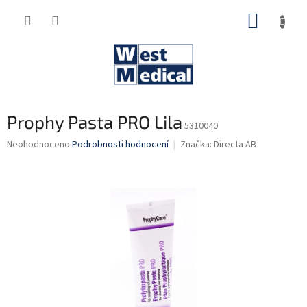
Přejít
NÁKUP
na
obsah
KOŠÍK
Prophy Pasta PRO Lila
5310040
Průměrné
Neohodnoceno
Podrobnosti hodnocení
Značka:
Directa AB
hodnocení
produktu
je
0,0
z
5
hvězdiček.