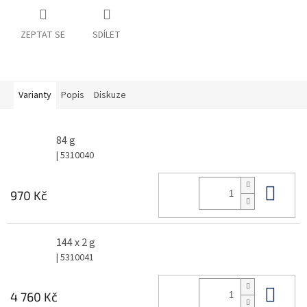
ZEPTAT SE
SDÍLET
Varianty
Popis
Diskuze
84 g
| 5310040
Do 
970 Kč
144 x 2 g
| 5310041
Do 
4 760 Kč