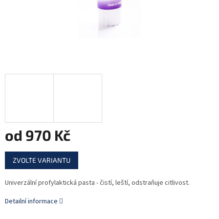
od
970 Kč
Měrná
ZVOLTE VARIANTU
cena:
Univerzální profylaktická pasta - čistí, leští, odstraňuje citlivost.
Detailní informace