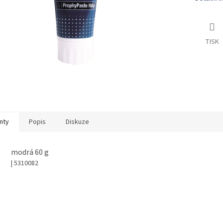
TISK
nty
Popis
Diskuze
modrá 60 g
| 5310082