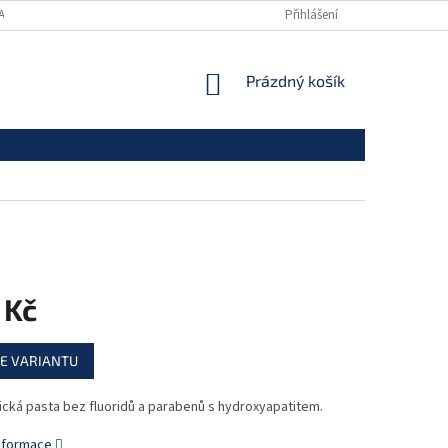
ANY OSOBNÍCH ÚDAJŮ
Přihlášení
NÁKUPNÍ
Prázdný košík
KOŠÍK
 Kč
E VARIANTU
ická pasta bez fluoridů a parabenů s hydroxyapatitem.
informace