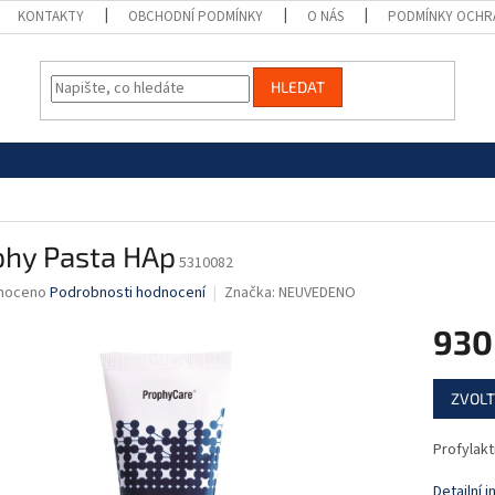
KONTAKTY
OBCHODNÍ PODMÍNKY
O NÁS
PODMÍNKY OCHR
HLEDAT
phy Pasta HAp
5310082
né
noceno
Podrobnosti hodnocení
Značka:
NEUVEDENO
ní
930
u
Měrná
ZVOLT
cena:
ek.
Profylakt
Detailní 