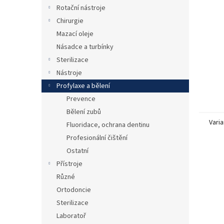
n
Rotační nástroje
e
Chirurgie
l
Mazací oleje
Násadce a turbínky
Sterilizace
Nástroje
Profylaxe a bělení
Prevence
Bělení zubů
Varia
Fluoridace, ochrana dentinu
Profesionální čištění
Ostatní
Přístroje
Různé
Ortodoncie
Sterilizace
Laboratoř