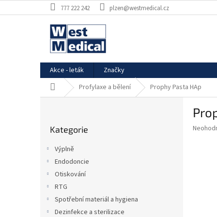
Přejít
777 222 242
plzen@westmedical.cz
na
obsah
Akce - leták
Značky
Domů
Profylaxe a bělení
Prophy Pasta HAp
P
Pro
o
Přeskočit
s
Průměr
Neohod
Kategorie
kategorie
t
hodnoce
r
produkt
Výplně
a
je
Endodoncie
0,0
n
z
Otiskování
n
5
í
RTG
hvězdič
p
Spotřební materiál a hygiena
a
Dezinfekce a sterilizace