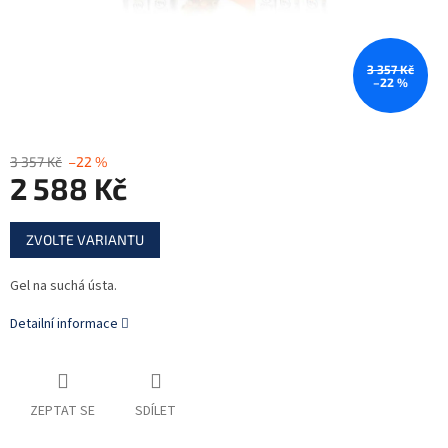
3 357 Kč
–22 %
3 357 Kč
–22 %
2 588 Kč
Měrná
ZVOLTE VARIANTU
cena:
Gel na suchá ústa.
Detailní informace
ZEPTAT SE
SDÍLET