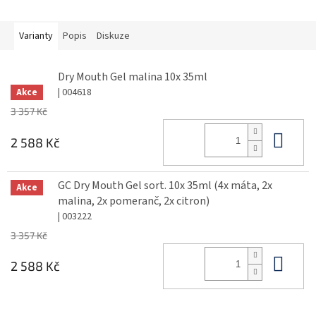
Varianty
Popis
Diskuze
Dry Mouth Gel malina 10x 35ml
| 004618
Akce
3 357 Kč
Do 
2 588 Kč
GC Dry Mouth Gel sort. 10x 35ml (4x máta, 2x
Akce
malina, 2x pomeranč, 2x citron)
| 003222
3 357 Kč
Do 
2 588 Kč