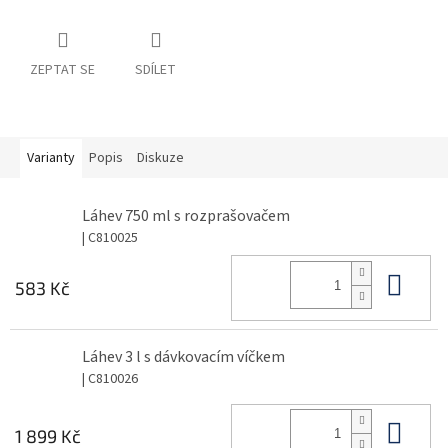
ZEPTAT SE
SDÍLET
Varianty
Popis
Diskuze
Láhev 750 ml s rozprašovačem
| C810025
Do 
583 Kč
Láhev 3 l s dávkovacím víčkem
| C810026
Do 
1 899 Kč