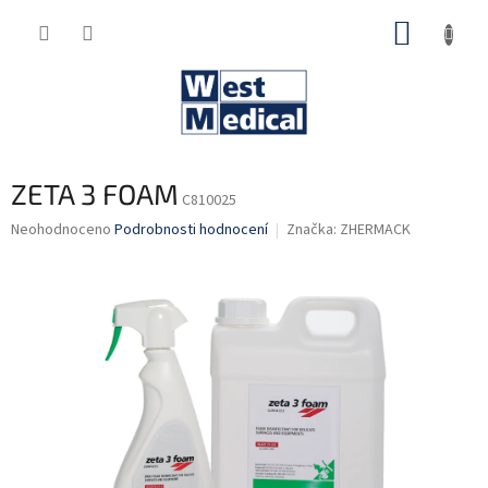
Přejít
NÁKUP
na
obsah
KOŠÍK
ZETA 3 FOAM
C810025
Průměrné
Neohodnoceno
Podrobnosti hodnocení
Značka:
ZHERMACK
hodnocení
produktu
je
0,0
z
5
hvězdiček.