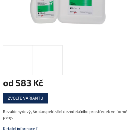
od
583 Kč
Měrná
ZVOLTE VARIANTU
cena:
Bezaldehydový, širokospektrální dezinfekčního prostředek ve formě
pěny.
Detailní informace