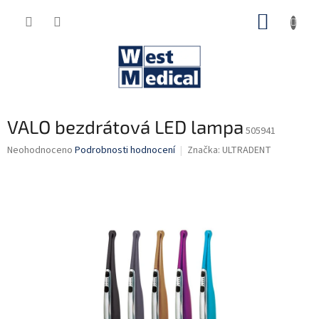
Přejít
NÁKUP
na
obsah
KOŠÍK
VALO bezdrátová LED lampa
505941
Průměrné
Neohodnoceno
Podrobnosti hodnocení
Značka:
ULTRADENT
hodnocení
produktu
je
0,0
z
5
hvězdiček.