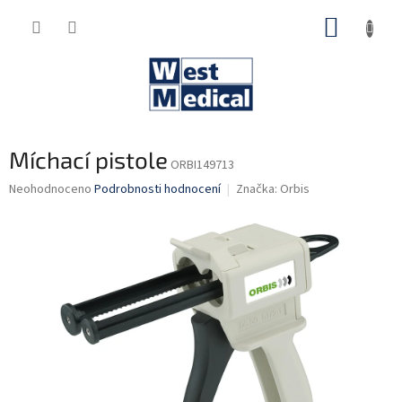
Přejít
NÁKUP
na
obsah
KOŠÍK
Míchací pistole
ORBI149713
Průměrné
Neohodnoceno
Podrobnosti hodnocení
Značka:
Orbis
hodnocení
produktu
je
0,0
z
5
hvězdiček.