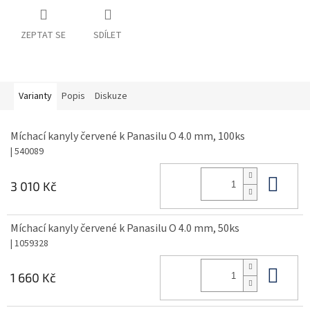
ZEPTAT SE
SDÍLET
Varianty
Popis
Diskuze
Míchací kanyly červené k Panasilu O 4.0 mm, 100ks
| 540089
Do 
3 010 Kč
Míchací kanyly červené k Panasilu O 4.0 mm, 50ks
| 1059328
Do 
1 660 Kč