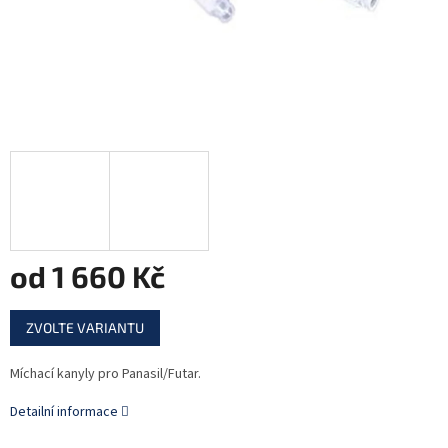
od
1 660 Kč
Měrná
ZVOLTE VARIANTU
cena:
Míchací kanyly pro Panasil/Futar.
Detailní informace