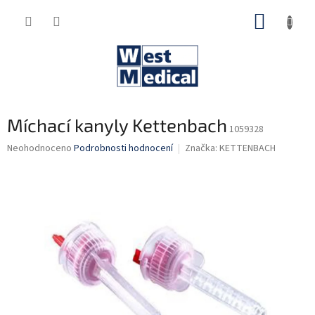
Přejít
NÁKUP
na
obsah
KOŠÍK
Míchací kanyly Kettenbach
1059328
Průměrné
Neohodnoceno
Podrobnosti hodnocení
Značka:
KETTENBACH
hodnocení
produktu
je
0,0
z
5
hvězdiček.