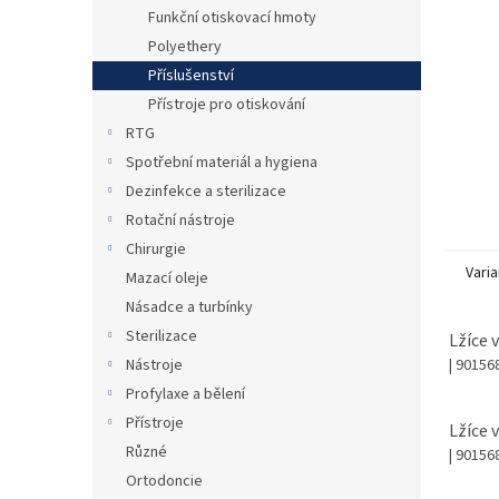
n
Funkční otiskovací hmoty
e
Polyethery
l
Příslušenství
Přístroje pro otiskování
RTG
Spotřební materiál a hygiena
Dezinfekce a sterilizace
Rotační nástroje
Chirurgie
Varia
Mazací oleje
Násadce a turbínky
Sterilizace
Lžíce v
| 90156
Nástroje
Profylaxe a bělení
Přístroje
Lžíce v
Různé
| 90156
Ortodoncie