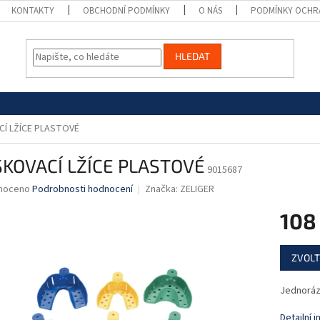
KONTAKTY
OBCHODNÍ PODMÍNKY
O NÁS
PODMÍNKY OCHR
HLEDAT
Í LŽÍCE PLASTOVÉ
SKOVACÍ LŽÍCE PLASTOVÉ
9015687
né
noceno
Podrobnosti hodnocení
Značka:
ZELIGER
ní
108
u
Měrná
ZVOLT
cena:
ek.
Jednorázo
Detailní 